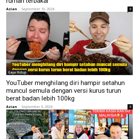
rumah terbakar
Azian
-
September 10, 2024
0
Gaya Hidup
YouTuber menghilang diri hampir setahun
muncul semula dengan versi kurus turun
berat badan lebih 100kg
Azian
-
September 9, 2024
0