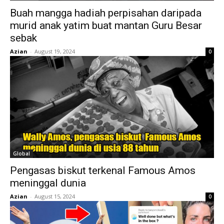
Buah mangga hadiah perpisahan daripada
murid anak yatim buat mantan Guru Besar
sebak
Azian
-
August 19, 2024
0
Global
Pengasas biskut terkenal Famous Amos
meninggal dunia
Azian
-
August 15, 2024
0