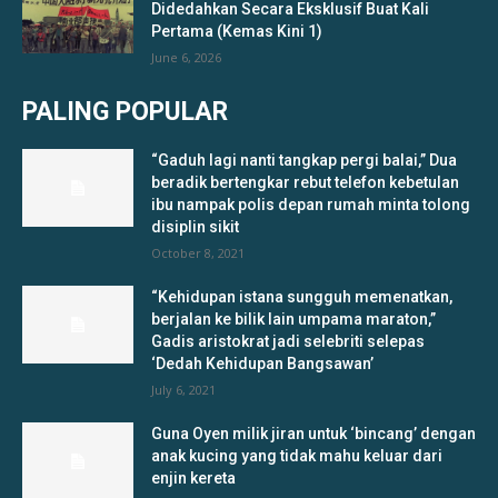
Didedahkan Secara Eksklusif Buat Kali
Pertama (Kemas Kini 1)
June 6, 2026
PALING POPULAR
“Gaduh lagi nanti tangkap pergi balai,” Dua
beradik bertengkar rebut telefon kebetulan
ibu nampak polis depan rumah minta tolong
disiplin sikit
October 8, 2021
“Kehidupan istana sungguh memenatkan,
berjalan ke bilik lain umpama maraton,”
Gadis aristokrat jadi selebriti selepas
‘Dedah Kehidupan Bangsawan’
July 6, 2021
Guna Oyen milik jiran untuk ‘bincang’ dengan
anak kucing yang tidak mahu keluar dari
enjin kereta