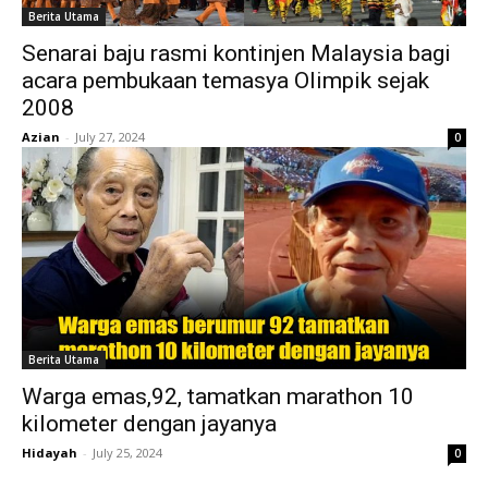
Berita Utama
Senarai baju rasmi kontinjen Malaysia bagi
acara pembukaan temasya Olimpik sejak
2008
Azian
-
July 27, 2024
0
Berita Utama
Warga emas,92, tamatkan marathon 10
kilometer dengan jayanya
Hidayah
-
July 25, 2024
0