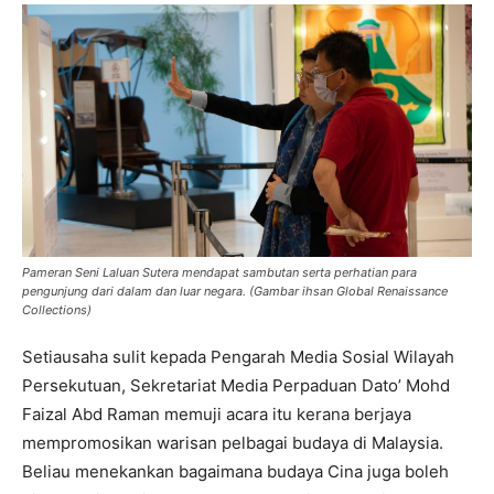
Pameran Seni Laluan Sutera mendapat sambutan serta perhatian para
pengunjung dari dalam dan luar negara. (Gambar ihsan Global Renaissance
Collections)
Setiausaha sulit kepada Pengarah Media Sosial Wilayah
Persekutuan, Sekretariat Media Perpaduan Dato’ Mohd
Faizal Abd Raman memuji acara itu kerana berjaya
mempromosikan warisan pelbagai budaya di Malaysia.
Beliau menekankan bagaimana budaya Cina juga boleh