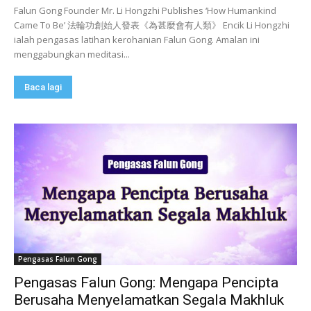
Falun Gong Founder Mr. Li Hongzhi Publishes ‘How Humankind
Came To Be’ 法輪功創始人發表《為甚麼會有人類》 Encik Li Hongzhi
ialah pengasas latihan kerohanian Falun Gong. Amalan ini
menggabungkan meditasi...
Baca lagi
Pengasas Falun Gong
Pengasas Falun Gong: Mengapa Pencipta
Berusaha Menyelamatkan Segala Makhluk