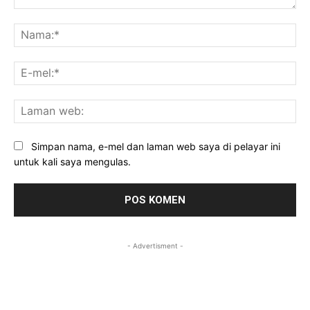
Komen:
Na
E-
mel
La
we
Simpan nama, e-mel dan laman web saya di pelayar ini
untuk kali saya mengulas.
- Advertisment -