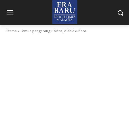
Utama
Semua pengarang
Mesej oleh Axuricca