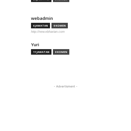
webadmin
6 JAWATAN
0 KOMEN
http://new.ebharian.com
Yuri
11 JAWATAN
0 KOMEN
- Advertisment -