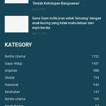
‘Dedah Kehidupan Bangsawan’
July 6, 2021
Guna Oyen milik jiran untuk ‘bincang’ dengan
anak kucing yang tidak mahu keluar dari
enjin kereta
July 11, 2021
KATEGORY
Berita Utama
1732
Gaya Hidup
1431
Inspirasi
988
Global
734
Nasional
543
Kesihatan
147
Berita Utama
109
Kisah Benar
67