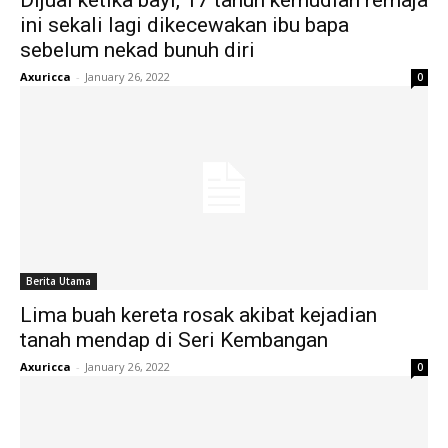
Dijual ketika bayi, 17 tahun kemudian remaja
ini sekali lagi dikecewakan ibu bapa
sebelum nekad bunuh diri
Axuricca
-
January 26, 2022
0
Berita Utama
Lima buah kereta rosak akibat kejadian
tanah mendap di Seri Kembangan
Axuricca
-
January 26, 2022
0