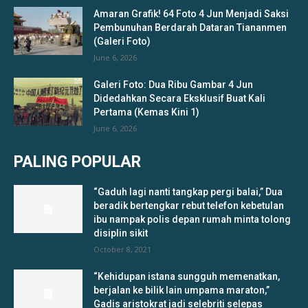
Amaran Grafik! 64 Foto 4 Jun Menjadi Saksi
Pembunuhan Berdarah Dataran Tiananmen
(Galeri Foto)
June 6, 2026
Galeri Foto: Dua Ribu Gambar 4 Jun
Didedahkan Secara Eksklusif Buat Kali
Pertama (Kemas Kini 1)
June 6, 2026
PALING POPULAR
“Gaduh lagi nanti tangkap pergi balai,” Dua
beradik bertengkar rebut telefon kebetulan
ibu nampak polis depan rumah minta tolong
disiplin sikit
October 8, 2021
“Kehidupan istana sungguh memenatkan,
berjalan ke bilik lain umpama maraton,”
Gadis aristokrat jadi selebriti selepas