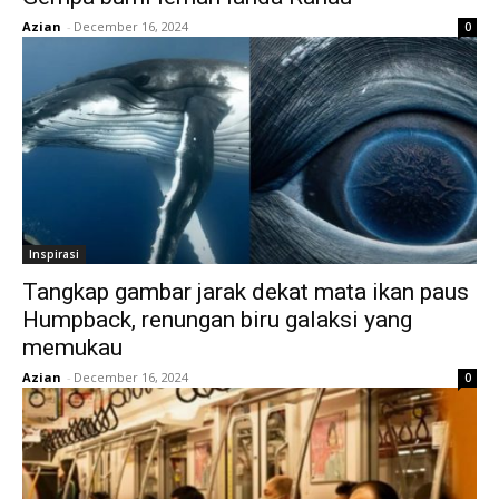
Azian
-
December 16, 2024
0
Inspirasi
Tangkap gambar jarak dekat mata ikan paus
Humpback, renungan biru galaksi yang
memukau
Azian
-
December 16, 2024
0