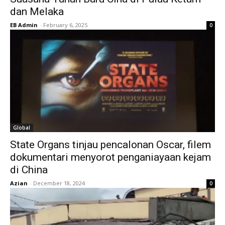
dan Melaka
EB Admin
-
February 6, 2025
0
Global
State Organs tinjau pencalonan Oscar, filem
dokumentari menyorot penganiayaan kejam
di China
Azian
-
December 18, 2024
0