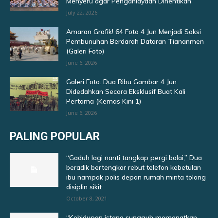
Menyeru agar Penganiayaan Dihentikan
July 22, 2026
Amaran Grafik! 64 Foto 4 Jun Menjadi Saksi
Pembunuhan Berdarah Dataran Tiananmen
(Galeri Foto)
June 6, 2026
Galeri Foto: Dua Ribu Gambar 4 Jun
Didedahkan Secara Eksklusif Buat Kali
Pertama (Kemas Kini 1)
June 6, 2026
PALING POPULAR
“Gaduh lagi nanti tangkap pergi balai,” Dua
beradik bertengkar rebut telefon kebetulan
ibu nampak polis depan rumah minta tolong
disiplin sikit
October 8, 2021
“Kehidupan istana sungguh memenatkan,