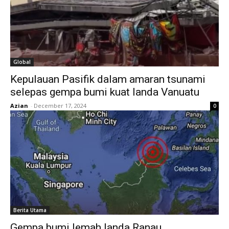
Global
Kepulauan Pasifik dalam amaran tsunami
selepas gempa bumi kuat landa Vanuatu
Azian
-
December 17, 2024
0
Berita Utama
Gempa bumi lemah landa Ranau