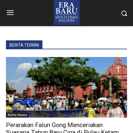
BERITA TERKINI
Berita Utama
Perarakan Falun Gong Menceriakan
Suasana Tahun Baru Cina di Pulau Ketam