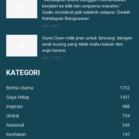
berjalan ke bilik lain umpama maraton,”
Gadis aristokrat jadi selebriti selepas ‘Dedah
Kehidupan Bangsawan’
July 6, 2021
Guna Oyen milik jiran untuk ‘bincang’ dengan
anak kucing yang tidak mahu keluar dari
enjin kereta
July 11, 2021
KATEGORI
Berita Utama
1732
Gaya Hidup
1431
Inspirasi
988
Global
734
Nasional
543
Kesihatan
147