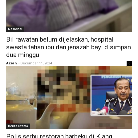
Nasional
Bil rawatan belum dijelaskan, hospital
swasta tahan ibu dan jenazah bayi disimpan
dua minggu
Azian
-
December 11, 2024
0
Berita Utama
Polis serbu restoran barbeku di Klang