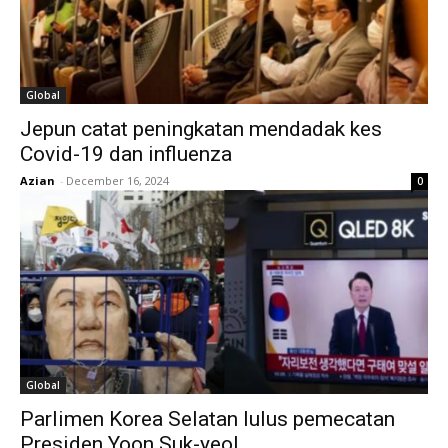
Global
Jepun catat peningkatan mendadak kes
Covid-19 dan influenza
Azian
-
December 16, 2024
0
Global
Parlimen Korea Selatan lulus pemecatan
Presiden Yoon Suk-yeol