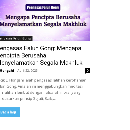
engasas Falun Gong
engasas Falun Gong: Mengapa
encipta Berusaha
enyelamatkan Segala Makhluk
 Hongzhi
-
April 22, 2023
0
cik Li Hongzhi ialah pengasas latihan kerohanian
lun Gong. Amalan ini menggabungkan meditasi
n latihan lembut dengan falsafah moral yang
rdasarkan prinsip Sejati, Baik,...
Baca lagi