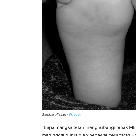
Gambar Hiasan /
Pixabay
“Bapa mangsa telah menghubungi pihak ME
meninggal dunia oleh pegawai perubatan Ho