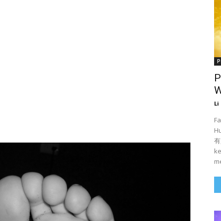
P
P
W
Li
Fa
H
有人
ke
me