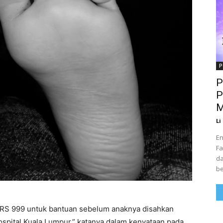
P
P
P
M
Li
En
Fa
da
be
RS 999 untuk bantuan sebelum anaknya disahkan
spital Kuala Lumpur,” katanya dalam kenyataan pada