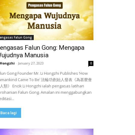
engasas Falun Gong
engasas Falun Gong: Mengapa
ujudnya Manusia
 Hongzhi
-
January 27, 2023
0
lun Gong Founder Mr. Li Hongzhi Publishes ‘How
umankind Came To Be’ 法輪功創始人發表《為甚麼會
類》 Encik Li Hongzhi ialah pengasas latihan
rohanian Falun Gong. Amalan ini menggabungkan
ditasi...
Baca lagi