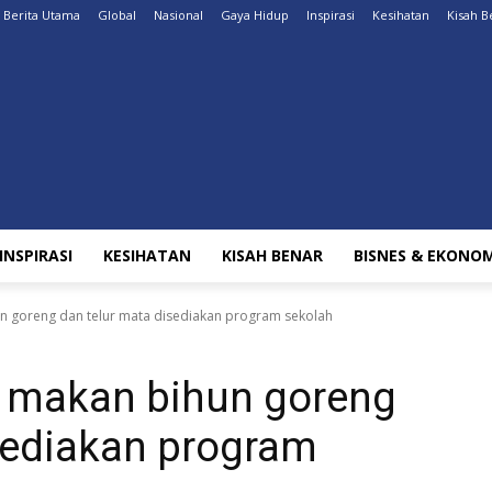
Berita Utama
Global
Nasional
Gaya Hidup
Inspirasi
Kesihatan
Kisah B
INSPIRASI
KESIHATAN
KISAH BENAR
BISNES & EKONOM
n goreng dan telur mata disediakan program sekolah
 makan bihun goreng
sediakan program