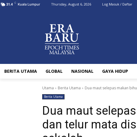
C
Thursday, August 6, 2026
Log Masuk / Daftar
31.4
Kuala Lumpur
BERITA UTAMA
GLOBAL
NASIONAL
GAYA HIDUP
Utama
Berita Utama
Dua maut selepas makan bihu
Berita Utama
Dua maut selepas
dan telur mata di