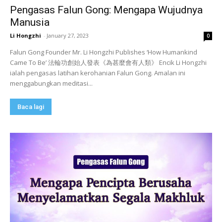
Pengasas Falun Gong: Mengapa Wujudnya
Manusia
Li Hongzhi
-
January 27, 2023
0
Falun Gong Founder Mr. Li Hongzhi Publishes ‘How Humankind
Came To Be’ 法輪功創始人發表《為甚麼會有人類》 Encik Li Hongzhi
ialah pengasas latihan kerohanian Falun Gong. Amalan ini
menggabungkan meditasi...
Baca lagi