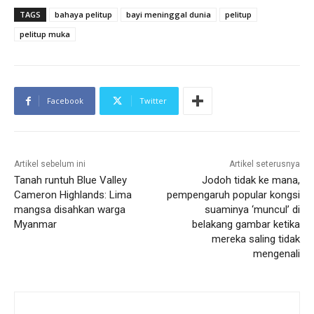
TAGS
bahaya pelitup
bayi meninggal dunia
pelitup
pelitup muka
Facebook
Twitter
Artikel sebelum ini
Artikel seterusnya
Tanah runtuh Blue Valley
Jodoh tidak ke mana,
Cameron Highlands: Lima
pempengaruh popular kongsi
mangsa disahkan warga
suaminya ‘muncul’ di
Myanmar
belakang gambar ketika
mereka saling tidak
mengenali