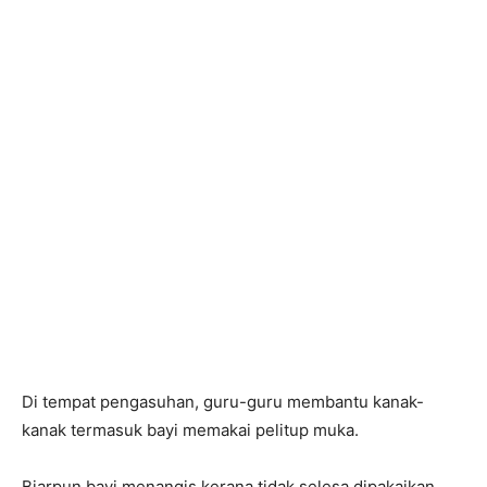
Di tempat pengasuhan, guru-guru membantu kanak-
kanak termasuk bayi memakai pelitup muka.
Biarpun bayi menangis kerana tidak selesa dipakaikan