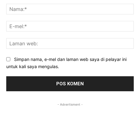
Komen:
Na
E-
mel
La
we
Simpan nama, e-mel dan laman web saya di pelayar ini
untuk kali saya mengulas.
- Advertisment -