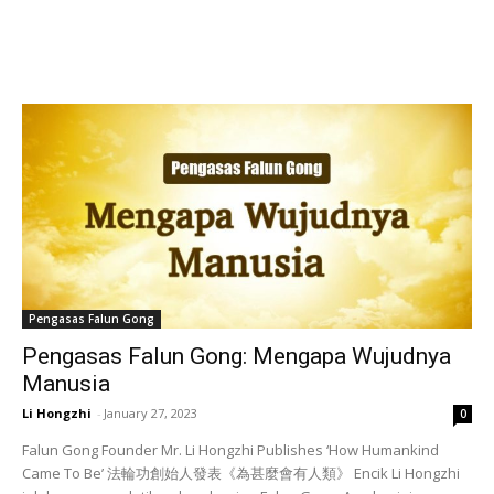
Pengasas Falun Gong
Pengasas Falun Gong: Mengapa Wujudnya
Manusia
Li Hongzhi
-
January 27, 2023
0
Falun Gong Founder Mr. Li Hongzhi Publishes ‘How Humankind
Came To Be’ 法輪功創始人發表《為甚麼會有人類》 Encik Li Hongzhi