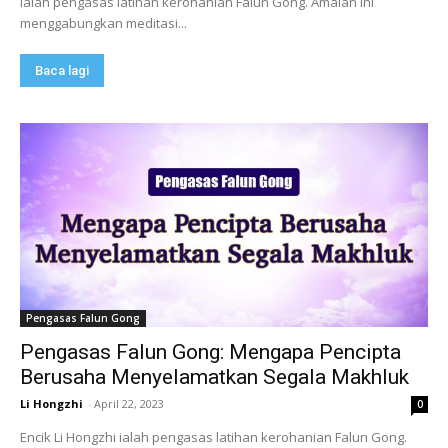
ialah pengasas latihan kerohanian Falun Gong. Amalan ini
menggabungkan meditasi...
Baca lagi
Pengasas Falun Gong
Pengasas Falun Gong: Mengapa Pencipta
Berusaha Menyelamatkan Segala Makhluk
Li Hongzhi
-
April 22, 2023
0
Encik Li Hongzhi ialah pengasas latihan kerohanian Falun Gong.