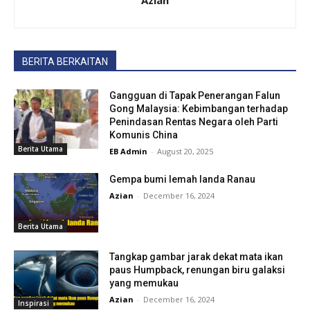
Azian
BERITA BERKAITAN
Gangguan di Tapak Penerangan Falun
Gong Malaysia: Kebimbangan terhadap
Penindasan Rentas Negara oleh Parti
Komunis China
Berita Utama
EB Admin
-
August 20, 2025
Gempa bumi lemah landa Ranau
Azian
-
December 16, 2024
Berita Utama
Tangkap gambar jarak dekat mata ikan
paus Humpback, renungan biru galaksi
yang memukau
Azian
-
December 16, 2024
Inspirasi