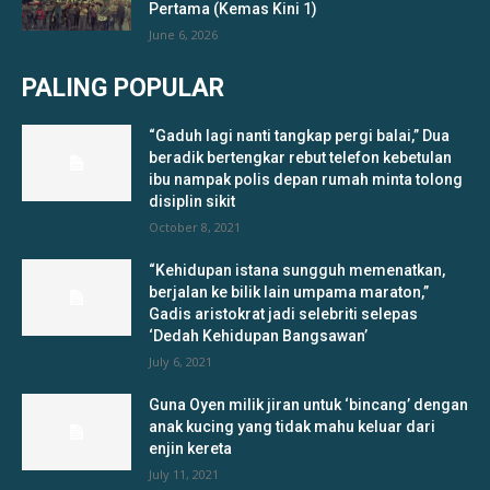
Pertama (Kemas Kini 1)
June 6, 2026
PALING POPULAR
“Gaduh lagi nanti tangkap pergi balai,” Dua
beradik bertengkar rebut telefon kebetulan
ibu nampak polis depan rumah minta tolong
disiplin sikit
October 8, 2021
“Kehidupan istana sungguh memenatkan,
berjalan ke bilik lain umpama maraton,”
Gadis aristokrat jadi selebriti selepas
‘Dedah Kehidupan Bangsawan’
July 6, 2021
Guna Oyen milik jiran untuk ‘bincang’ dengan
anak kucing yang tidak mahu keluar dari
enjin kereta
July 11, 2021