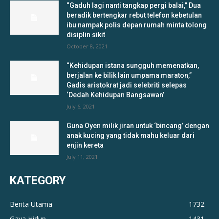
“Gaduh lagi nanti tangkap pergi balai,” Dua
beradik bertengkar rebut telefon kebetulan
ibu nampak polis depan rumah minta tolong
disiplin sikit
October 8, 2021
“Kehidupan istana sungguh memenatkan,
berjalan ke bilik lain umpama maraton,”
Gadis aristokrat jadi selebriti selepas
‘Dedah Kehidupan Bangsawan’
July 6, 2021
Guna Oyen milik jiran untuk ‘bincang’ dengan
anak kucing yang tidak mahu keluar dari
enjin kereta
July 11, 2021
KATEGORY
Berita Utama
1732
Gaya Hidup
1431