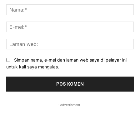
Komen:
Na
E-
mel
La
we
Simpan nama, e-mel dan laman web saya di pelayar ini
untuk kali saya mengulas.
- Advertisment -