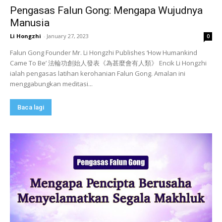
Pengasas Falun Gong: Mengapa Wujudnya
Manusia
Li Hongzhi
-
January 27, 2023
0
Falun Gong Founder Mr. Li Hongzhi Publishes ‘How Humankind
Came To Be’ 法輪功創始人發表《為甚麼會有人類》 Encik Li Hongzhi
ialah pengasas latihan kerohanian Falun Gong. Amalan ini
menggabungkan meditasi...
Baca lagi