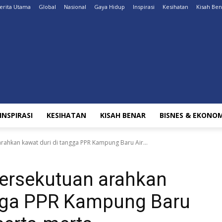
erita Utama
Global
Nasional
Gaya Hidup
Inspirasi
Kesihatan
Kisah Ben
INSPIRASI
KESIHATAN
KISAH BENAR
BISNES & EKONOM
rahkan kawat duri di tangga PPR Kampung Baru Air...
Persekutuan arahkan
ngga PPR Kampung Baru