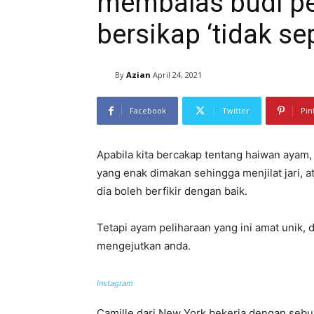
membalas budi pe
bersikap ‘tidak se
By
Azian
April 24, 2021
Facebook
Twitter
Pin
Apabila kita bercakap tentang haiwan ayam,
yang enak dimakan sehingga menjilat jari,
dia boleh berfikir dengan baik.
Tetapi ayam peliharaan yang ini amat unik
mengejutkan anda.
Instagram
Camille dari New York bekerja dengan seb