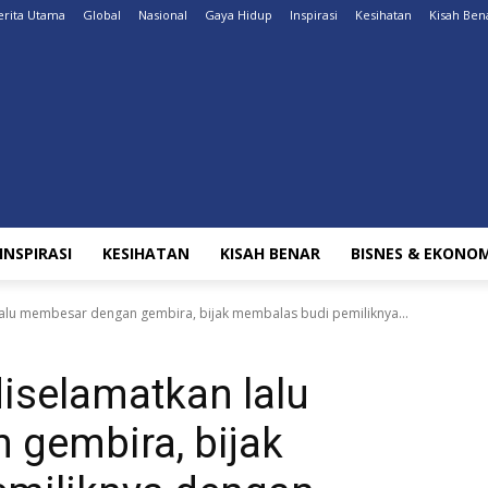
erita Utama
Global
Nasional
Gaya Hidup
Inspirasi
Kesihatan
Kisah Ben
INSPIRASI
KESIHATAN
KISAH BENAR
BISNES & EKONOM
alu membesar dengan gembira, bijak membalas budi pemiliknya...
iselamatkan lalu
gembira, bijak