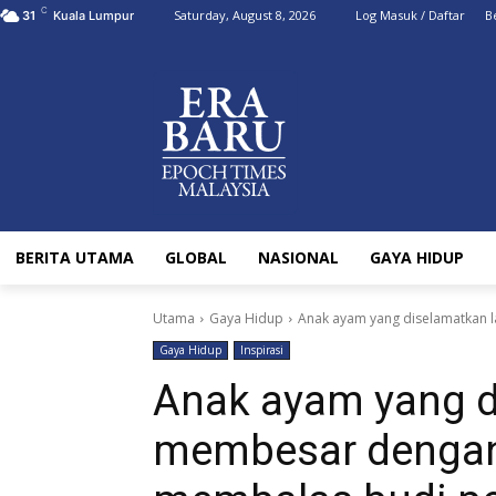
C
Saturday, August 8, 2026
Log Masuk / Daftar
B
31
Kuala Lumpur
BERITA UTAMA
GLOBAL
NASIONAL
GAYA HIDUP
Utama
Gaya Hidup
Anak ayam yang diselamatkan l
Gaya Hidup
Inspirasi
Anak ayam yang d
membesar dengan 