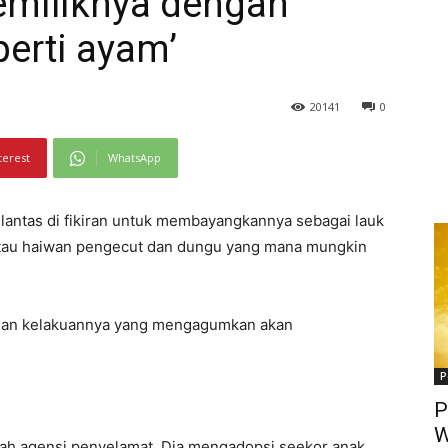
miliknya dengan
perti ayam’
20141
0
terest
WhatsApp
 lantas di fikiran untuk membayangkannya sebagai lauk
 atau haiwan pengecut dan dungu yang mana mungkin
, dan kelakuannya yang mengagumkan akan
P
P
W
uah agensi penyelamat. Dia mengadopsi seekor anak