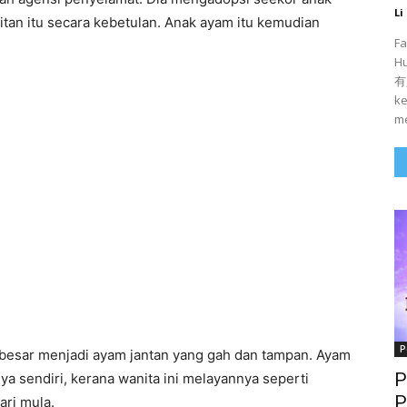
Li
itan itu secara kebetulan. Anak ayam itu kemudian
Fa
H
有人
ke
me
P
mbesar menjadi ayam jantan yang gah dan tampan. Ayam
P
ya sendiri, kerana wanita ini melayannya seperti
P
ari mula.