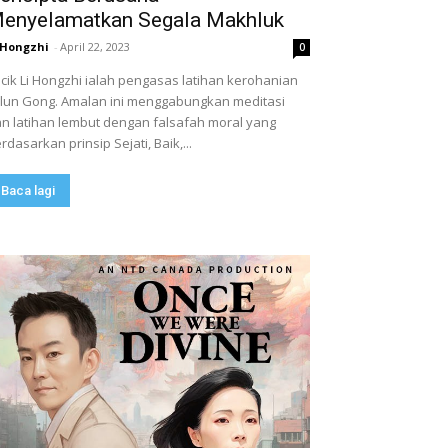
enyelamatkan Segala Makhluk
 Hongzhi
-
April 22, 2023
0
cik Li Hongzhi ialah pengasas latihan kerohanian
lun Gong. Amalan ini menggabungkan meditasi
n latihan lembut dengan falsafah moral yang
rdasarkan prinsip Sejati, Baik,...
Baca lagi