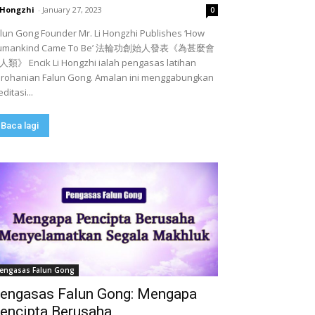
 Hongzhi
-
January 27, 2023
0
lun Gong Founder Mr. Li Hongzhi Publishes ‘How
umankind Came To Be’ 法輪功創始人發表《為甚麼會
類》 Encik Li Hongzhi ialah pengasas latihan
rohanian Falun Gong. Amalan ini menggabungkan
ditasi...
Baca lagi
engasas Falun Gong
engasas Falun Gong: Mengapa
encipta Berusaha