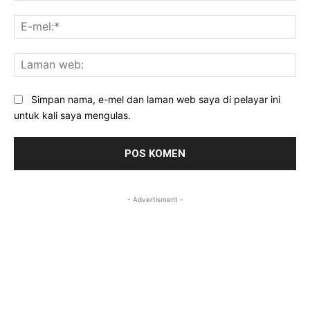
E-
mel
La
we
Simpan nama, e-mel dan laman web saya di pelayar ini
untuk kali saya mengulas.
- Advertisment -