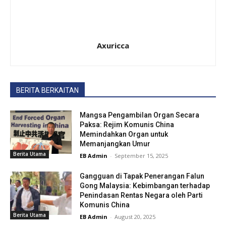
Axuricca
BERITA BERKAITAN
Mangsa Pengambilan Organ Secara
Paksa: Rejim Komunis China
Memindahkan Organ untuk
Memanjangkan Umur
Berita Utama
EB Admin
-
September 15, 2025
Gangguan di Tapak Penerangan Falun
Gong Malaysia: Kebimbangan terhadap
Penindasan Rentas Negara oleh Parti
Komunis China
Berita Utama
EB Admin
-
August 20, 2025