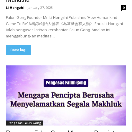
Li Hongzhi
-
January 27, 2023
0
Falun Gong Founder Mr. Li Hongzhi Publishes ‘How Humankind
Came To Be’ 法輪功創始人發表《為甚麼會有人類》 Encik Li Hongzhi
ialah pengasas latihan kerohanian Falun Gong. Amalan ini
menggabungkan meditasi...
Baca lagi
Pengasas Falun Gong