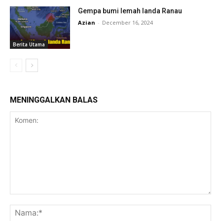
Gempa bumi lemah landa Ranau
Azian
-
December 16, 2024
Berita Utama
MENINGGALKAN BALAS
Komen:
Na