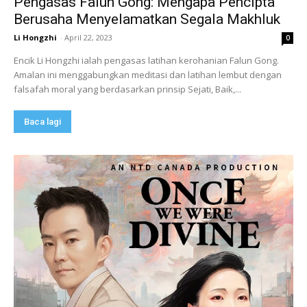
Pengasas Falun Gong: Mengapa Pencipta
Berusaha Menyelamatkan Segala Makhluk
Li Hongzhi
-
April 22, 2023
0
Encik Li Hongzhi ialah pengasas latihan kerohanian Falun Gong.
Amalan ini menggabungkan meditasi dan latihan lembut dengan
falsafah moral yang berdasarkan prinsip Sejati, Baik,...
Baca lagi