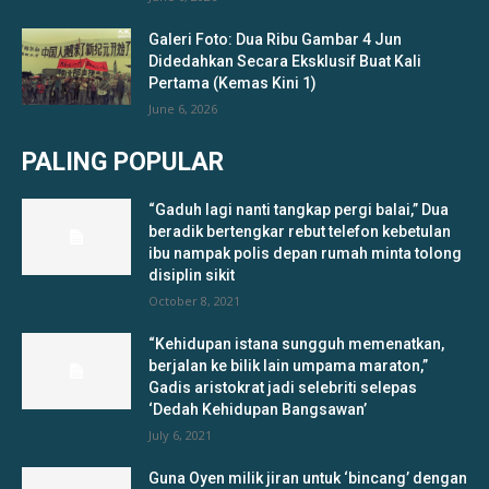
Galeri Foto: Dua Ribu Gambar 4 Jun
Didedahkan Secara Eksklusif Buat Kali
Pertama (Kemas Kini 1)
June 6, 2026
PALING POPULAR
“Gaduh lagi nanti tangkap pergi balai,” Dua
beradik bertengkar rebut telefon kebetulan
ibu nampak polis depan rumah minta tolong
disiplin sikit
October 8, 2021
“Kehidupan istana sungguh memenatkan,
berjalan ke bilik lain umpama maraton,”
Gadis aristokrat jadi selebriti selepas
‘Dedah Kehidupan Bangsawan’
July 6, 2021
Guna Oyen milik jiran untuk ‘bincang’ dengan