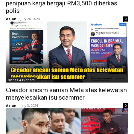
penipuan kerja bergaji RM3,500 diberkas
polis
Azian
-
July 26, 2024
0
Bisnes & Ekonomi
Creador ancam saman Meta atas kelewatan
menyelesaikan isu scammer
Azian
-
July 3, 2024
0