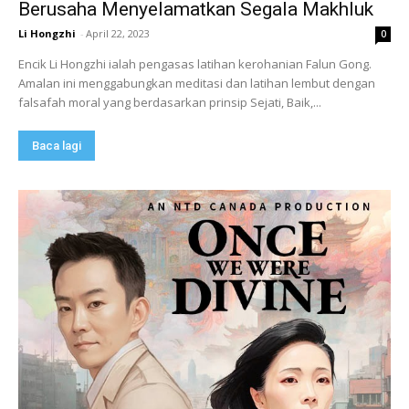
Berusaha Menyelamatkan Segala Makhluk
Li Hongzhi
-
April 22, 2023
0
Encik Li Hongzhi ialah pengasas latihan kerohanian Falun Gong.
Amalan ini menggabungkan meditasi dan latihan lembut dengan
falsafah moral yang berdasarkan prinsip Sejati, Baik,...
Baca lagi