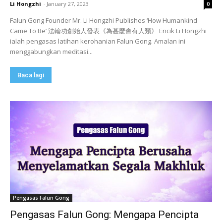
Li Hongzhi
-
January 27, 2023
0
Falun Gong Founder Mr. Li Hongzhi Publishes ‘How Humankind
Came To Be’ 法輪功創始人發表《為甚麼會有人類》 Encik Li Hongzhi
ialah pengasas latihan kerohanian Falun Gong. Amalan ini
menggabungkan meditasi...
Baca lagi
Pengasas Falun Gong
Pengasas Falun Gong: Mengapa Pencipta