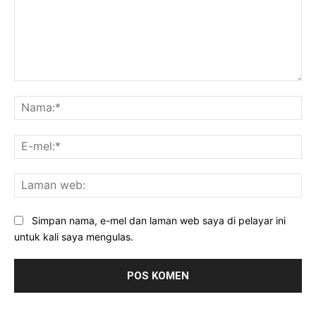
Komen:
Na
E-
mel
La
we
Simpan nama, e-mel dan laman web saya di pelayar ini
untuk kali saya mengulas.