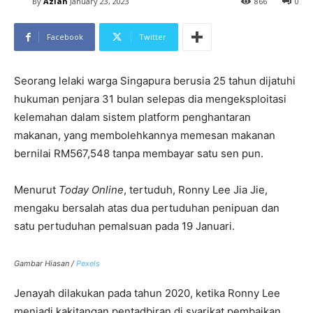
By
Azian
January 23, 2023
866
0
Facebook
Twitter
Seorang lelaki warga Singapura berusia 25 tahun dijatuhi
hukuman penjara 31 bulan selepas dia mengeksploitasi
kelemahan dalam sistem platform penghantaran
makanan, yang membolehkannya memesan makanan
bernilai RM567,548 tanpa membayar satu sen pun.
Menurut
Today Online
, tertuduh, Ronny Lee Jia Jie,
mengaku bersalah atas dua pertuduhan penipuan dan
satu pertuduhan pemalsuan pada 19 Januari.
Gambar Hiasan /
Pexels
Jenayah dilakukan pada tahun 2020, ketika Ronny Lee
menjadi kakitangan pentadbiran di syarikat pembaikan