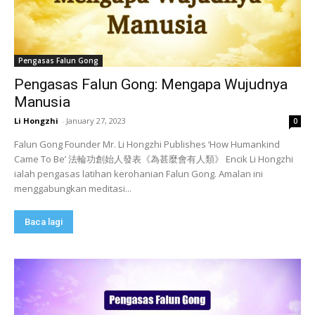
Pengasas Falun Gong
Pengasas Falun Gong: Mengapa Wujudnya
Manusia
Li Hongzhi
-
January 27, 2023
0
Falun Gong Founder Mr. Li Hongzhi Publishes ‘How Humankind
Came To Be’ 法輪功創始人發表《為甚麼會有人類》 Encik Li Hongzhi
ialah pengasas latihan kerohanian Falun Gong. Amalan ini
menggabungkan meditasi...
Baca lagi