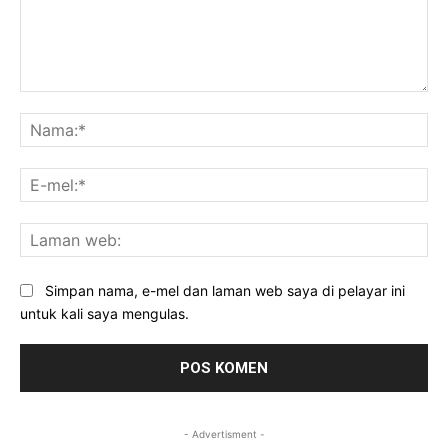
Komen:
Na
E-
mel
La
we
Simpan nama, e-mel dan laman web saya di pelayar ini
untuk kali saya mengulas.
- Advertisment -