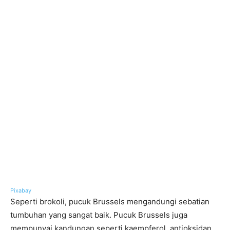
Pixabay
Seperti brokoli, pucuk Brussels mengandungi sebatian
tumbuhan yang sangat baik. Pucuk Brussels juga
mempunyai kandungan seperti kaempferol, antioksidan