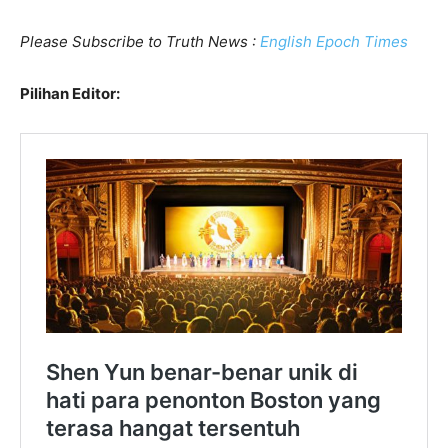
Please Subscribe to Truth News :
English Epoch Times
Pilihan Editor: