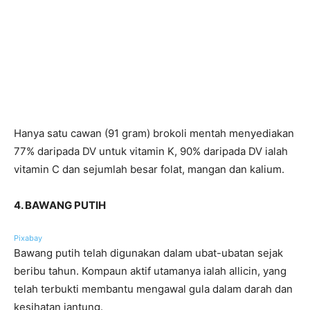
Hanya satu cawan (91 gram) brokoli mentah menyediakan
77% daripada DV untuk vitamin K, 90% daripada DV ialah
vitamin C dan sejumlah besar folat, mangan dan kalium.
4. BAWANG PUTIH
Pixabay
Bawang putih telah digunakan dalam ubat-ubatan sejak
beribu tahun. Kompaun aktif utamanya ialah allicin, yang
telah terbukti membantu mengawal gula dalam darah dan
kesihatan jantung.