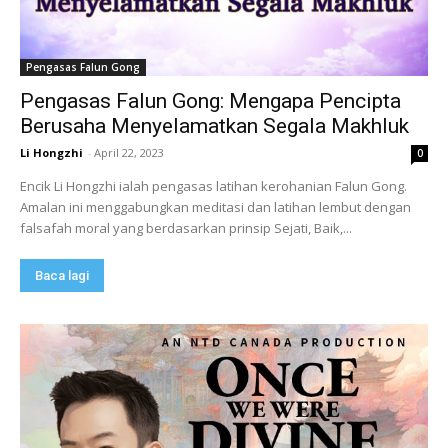
Pengasas Falun Gong
Pengasas Falun Gong: Mengapa Pencipta
Berusaha Menyelamatkan Segala Makhluk
Li Hongzhi
-
April 22, 2023
0
Encik Li Hongzhi ialah pengasas latihan kerohanian Falun Gong.
Amalan ini menggabungkan meditasi dan latihan lembut dengan
falsafah moral yang berdasarkan prinsip Sejati, Baik,...
Baca lagi