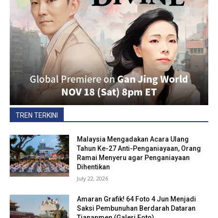
TREN TERKINI
Malaysia Mengadakan Acara Ulang
Tahun Ke-27 Anti-Penganiayaan, Orang
Ramai Menyeru agar Penganiayaan
Dihentikan
July 22, 2026
Amaran Grafik! 64 Foto 4 Jun Menjadi
Saksi Pembunuhan Berdarah Dataran
Tiananmen (Galeri Foto)