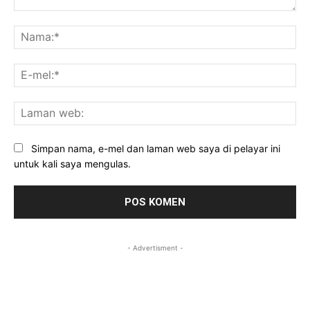
Komen:
Na
E-
mel
La
we
Simpan nama, e-mel dan laman web saya di pelayar ini
untuk kali saya mengulas.
- Advertisment -