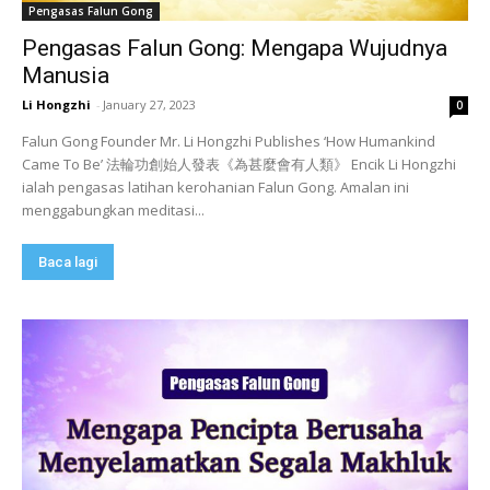
Pengasas Falun Gong
Pengasas Falun Gong: Mengapa Wujudnya
Manusia
Li Hongzhi
-
January 27, 2023
0
Falun Gong Founder Mr. Li Hongzhi Publishes ‘How Humankind
Came To Be’ 法輪功創始人發表《為甚麼會有人類》 Encik Li Hongzhi
ialah pengasas latihan kerohanian Falun Gong. Amalan ini
menggabungkan meditasi...
Baca lagi