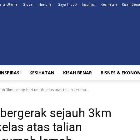
rita Utama
Global
Nasional
Gaya Hidup
Inspirasi
Kesihatan
Kisah Bena
INSPIRASI
KESIHATAN
KISAH BENAR
BISNES & EKONOM
 3km setiap hari untuk kelas atas talian kerana...
bergerak sejauh 3km
kelas atas talian