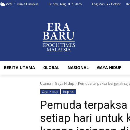
C
Friday, August 7, 2026
Log Masuk / Daftar
Be
27.5
Kuala Lumpur
BERITA UTAMA
GLOBAL
NASIONAL
GAYA HIDUP
Utama
Gaya Hidup
Pemuda terpaksa bergerak sejauh
Gaya Hidup
Inspirasi
Pemuda terpaksa 
setiap hari untuk 