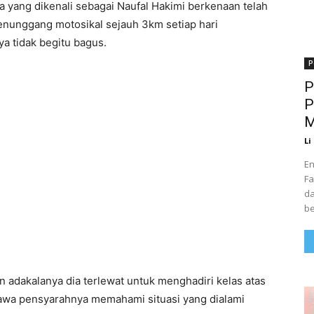
a yang dikenali sebagai Naufal Hakimi berkenaan telah
enunggang motosikal sejauh 3km setiap hari
a tidak begitu bagus.
P
P
P
M
Li
En
Fa
da
be
n adakalanya dia terlewat untuk menghadiri kelas atas
hawa pensyarahnya memahami situasi yang dialami