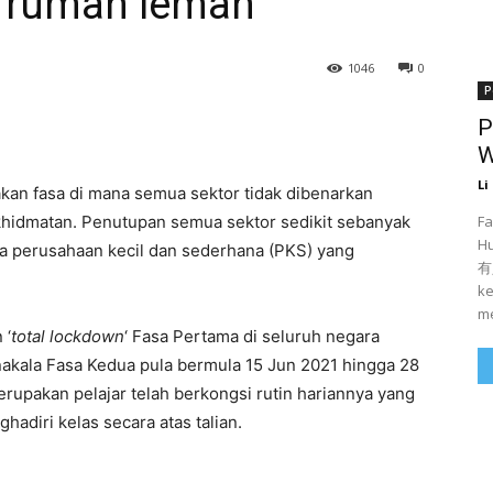
i rumah lemah
1046
0
P
P
terest
WhatsApp
W
Li
akan fasa di mana semua sektor tidak dibenarkan
Fa
khidmatan. Penutupan semua sektor sedikit sebanyak
H
ta perusahaan kecil dan sederhana (PKS) yang
有人
ke
me
 ‘
total lockdown
‘ Fasa Pertama di seluruh negara
akala Fasa Kedua pula bermula 15 Jun 2021 hingga 28
rupakan pelajar telah berkongsi rutin hariannya yang
hadiri kelas secara atas talian.