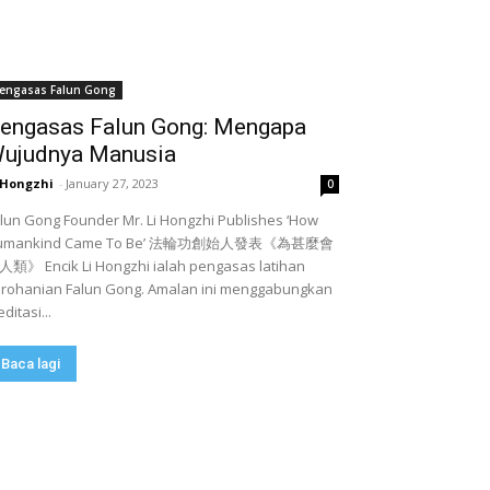
engasas Falun Gong
engasas Falun Gong: Mengapa
ujudnya Manusia
 Hongzhi
-
January 27, 2023
0
lun Gong Founder Mr. Li Hongzhi Publishes ‘How
umankind Came To Be’ 法輪功創始人發表《為甚麼會
類》 Encik Li Hongzhi ialah pengasas latihan
rohanian Falun Gong. Amalan ini menggabungkan
ditasi...
Baca lagi