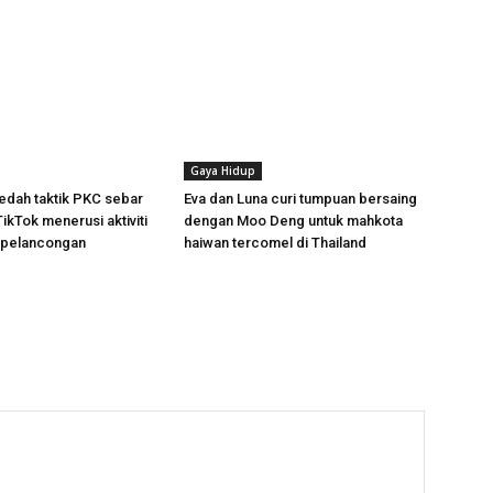
Gaya Hidup
dah taktik PKC sebar
Eva dan Luna curi tumpuan bersaing
TikTok menerusi aktiviti
dengan Moo Deng untuk mahkota
 pelancongan
haiwan tercomel di Thailand