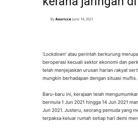
kerana jaringan d
By
Axuricca
June 14, 2021
Facebook
Twitter
Pin
‘
Lockdown
‘ atau perintah berkurung merup
beroperasi kecuali sektor ekonomi dan per
telah menjejaskan urusan harian rakyat ser
mungkin berhadapan dengan situasi muflis.
Baru-baru ini, kerajaan telah mengumumkan
bermula 1 Jun 2021 hingga 14 Jun 2021 man
Jun 2021. Justeru, seorang pemuda yang me
terpaksa keluar rumah setiap hari demi meng