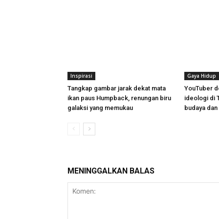
Inspirasi
Gaya Hidup
Tangkap gambar jarak dekat mata
YouTuber de
ikan paus Humpback, renungan biru
ideologi di 
galaksi yang memukau
budaya dan
MENINGGALKAN BALAS