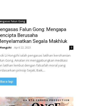
engasas Falun Gong
engasas Falun Gong: Mengapa
encipta Berusaha
enyelamatkan Segala Makhluk
 Hongzhi
-
April 22, 2023
0
cik Li Hongzhi ialah pengasas latihan kerohanian
lun Gong. Amalan ini menggabungkan meditasi
n latihan lembut dengan falsafah moral yang
rdasarkan prinsip Sejati, Baik,...
Baca lagi