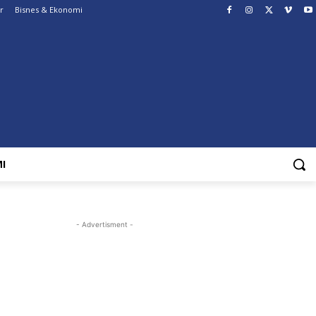
r
Bisnes & Ekonomi
I
- Advertisment -