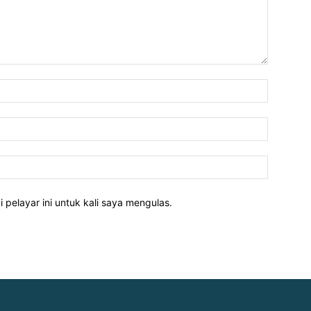
Nama:*
E-
mel:*
Laman
web:
pelayar ini untuk kali saya mengulas.