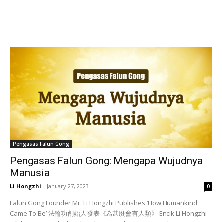
Pengasas Falun Gong
Pengasas Falun Gong: Mengapa Wujudnya
Manusia
Li Hongzhi
-
January 27, 2023
0
Falun Gong Founder Mr. Li Hongzhi Publishes ‘How Humankind
Came To Be’ 法輪功創始人發表《為甚麼會有人類》 Encik Li Hongzhi