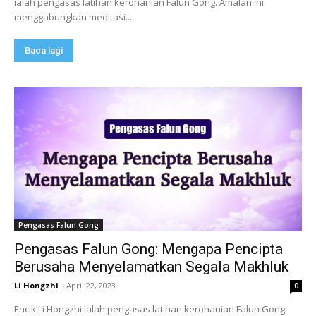
ialah pengasas latihan kerohanian Falun Gong. Amalan ini
menggabungkan meditasi...
Baca lagi
Pengasas Falun Gong
Pengasas Falun Gong: Mengapa Pencipta
Berusaha Menyelamatkan Segala Makhluk
Li Hongzhi
-
April 22, 2023
0
Encik Li Hongzhi ialah pengasas latihan kerohanian Falun Gong.