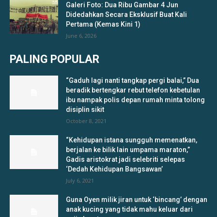
Galeri Foto: Dua Ribu Gambar 4 Jun
Didedahkan Secara Eksklusif Buat Kali
Pertama (Kemas Kini 1)
June 6, 2026
PALING POPULAR
“Gaduh lagi nanti tangkap pergi balai,” Dua
beradik bertengkar rebut telefon kebetulan
ibu nampak polis depan rumah minta tolong
disiplin sikit
October 8, 2021
“Kehidupan istana sungguh memenatkan,
berjalan ke bilik lain umpama maraton,”
Gadis aristokrat jadi selebriti selepas
‘Dedah Kehidupan Bangsawan’
July 6, 2021
Guna Oyen milik jiran untuk ‘bincang’ dengan
anak kucing yang tidak mahu keluar dari