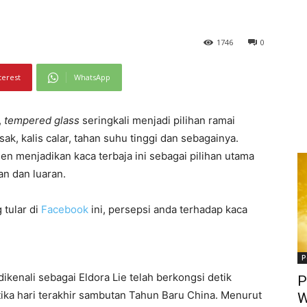
1746
0
terest
WhatsApp
,
tempered glass
seringkali menjadi pilihan ramai
sak, kalis calar, tahan suhu tinggi dan sebagainya.
n menjadikan kaca terbaja ini sebagai pilihan utama
an dan luaran.
 tular di
Facebook
ini, persepsi anda terhadap kaca
P
ikenali sebagai Eldora Lie telah berkongsi detik
P
ika hari terakhir sambutan Tahun Baru China. Menurut
W