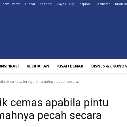
Berita Utama
Global
Nasional
Gaya Hidup
Inspirasi
Kesihatan
Kisah B
INSPIRASI
KESIHATAN
KISAH BENAR
BISNES & EKONOM
ila pintu kaca terbaja di rumahnya pecah secara...
ik cemas apabila pintu
umahnya pecah secara