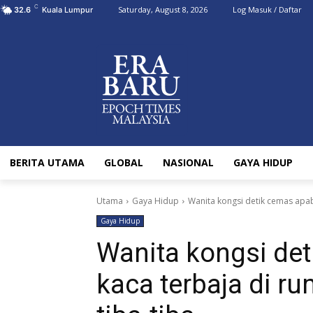
C
Saturday, August 8, 2026
Log Masuk / Daftar
32.6
Kuala Lumpur
BERITA UTAMA
GLOBAL
NASIONAL
GAYA HIDUP
Utama
Gaya Hidup
Wanita kongsi detik cemas apab
Gaya Hidup
Wanita kongsi det
kaca terbaja di r