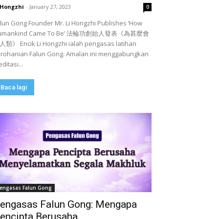
 Hongzhi
-
January 27, 2023
0
lun Gong Founder Mr. Li Hongzhi Publishes ‘How
umankind Came To Be’ 法輪功創始人發表《為甚麼會
類》 Encik Li Hongzhi ialah pengasas latihan
rohanian Falun Gong. Amalan ini menggabungkan
ditasi...
Baca lagi
engasas Falun Gong
engasas Falun Gong: Mengapa
encipta Berusaha