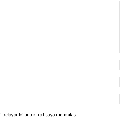
Nama:*
E-
mel:*
Laman
web:
pelayar ini untuk kali saya mengulas.