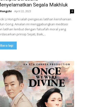
enyelamatkan Segala Makhluk
 Hongzhi
-
April 22, 2023
0
cik Li Hongzhi ialah pengasas latihan kerohanian
lun Gong. Amalan ini menggabungkan meditasi
n latihan lembut dengan falsafah moral yang
rdasarkan prinsip Sejati, Baik,...
Baca lagi