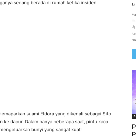
arganya sedang berada di rumah ketika insiden
Li
Fa
H
有人
ke
me
memaparkan suami Eldora yang dikenali sebagai Sito
P
n ke dapur. Dalam hanya beberapa saat, pintu kaca
P
l mengeluarkan bunyi yang sangat kuat!
P