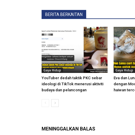
BERITA BERKAITAN
Gaya Hidup
Gaya Hidup
YouTuber dedah taktik PKC sebar
Eva dan Lun
ideologi di TikTok menerusi aktiviti
dengan Moo
budaya dan pelancongan
haiwan terc
MENINGGALKAN BALAS