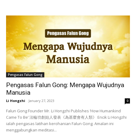
Pengasas Falun Gong
Pengasas Falun Gong: Mengapa Wujudnya
Manusia
Li Hongzhi
-
January 27, 2023
0
Falun Gong Founder Mr. Li Hongzhi Publishes ‘How Humankind
Came To Be’ 法輪功創始人發表《為甚麼會有人類》 Encik Li Hongzhi
ialah pengasas latihan kerohanian Falun Gong. Amalan ini
menggabungkan meditasi...