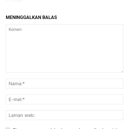
MENINGGALKAN BALAS
Komen:
Na
E-
mel
La
we