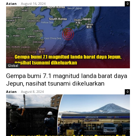
Azian
-
August 16, 2024
0
Global
Gempa bumi 7.1 magnitud landa barat daya
Jepun, nasihat tsunami dikeluarkan
Azian
-
August 8, 2024
0