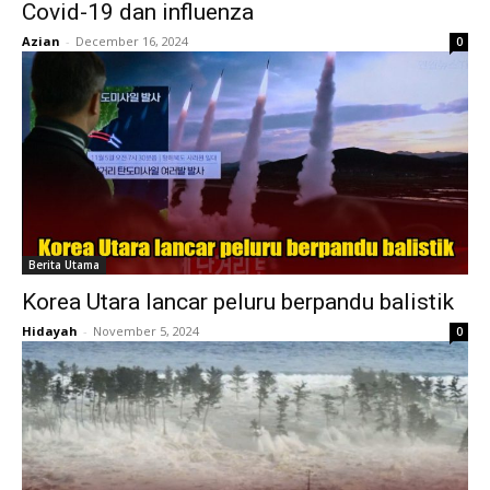
Covid-19 dan influenza
Azian
-
December 16, 2024
0
Berita Utama
Korea Utara lancar peluru berpandu balistik
Hidayah
-
November 5, 2024
0