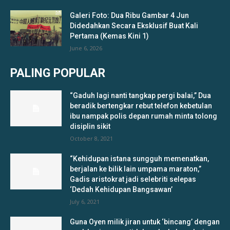
Galeri Foto: Dua Ribu Gambar 4 Jun
Didedahkan Secara Eksklusif Buat Kali
Pertama (Kemas Kini 1)
June 6, 2026
PALING POPULAR
“Gaduh lagi nanti tangkap pergi balai,” Dua
beradik bertengkar rebut telefon kebetulan
ibu nampak polis depan rumah minta tolong
disiplin sikit
October 8, 2021
“Kehidupan istana sungguh memenatkan,
berjalan ke bilik lain umpama maraton,”
Gadis aristokrat jadi selebriti selepas
‘Dedah Kehidupan Bangsawan’
July 6, 2021
Guna Oyen milik jiran untuk ‘bincang’ dengan