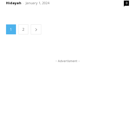
Hidayah
-
January 1, 2024
0
1
2
- Advertisment -