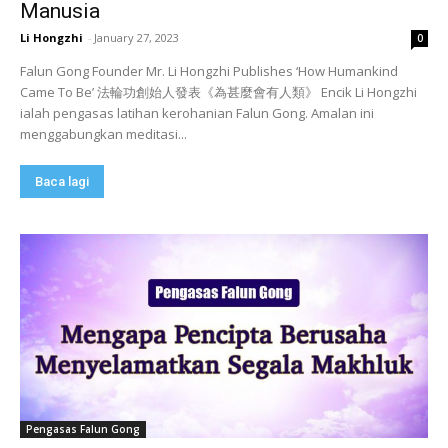
Manusia
Li Hongzhi
-
January 27, 2023
0
Falun Gong Founder Mr. Li Hongzhi Publishes ‘How Humankind
Came To Be’ 法輪功創始人發表《為甚麼會有人類》 Encik Li Hongzhi
ialah pengasas latihan kerohanian Falun Gong. Amalan ini
menggabungkan meditasi...
Baca lagi
Pengasas Falun Gong