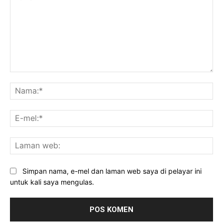
Komen:
Na
E-
mel
La
we
Simpan nama, e-mel dan laman web saya di pelayar ini
untuk kali saya mengulas.