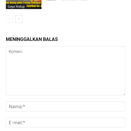
Gaya Hidup
MENINGGALKAN BALAS
Komen:
Na
E-
mel