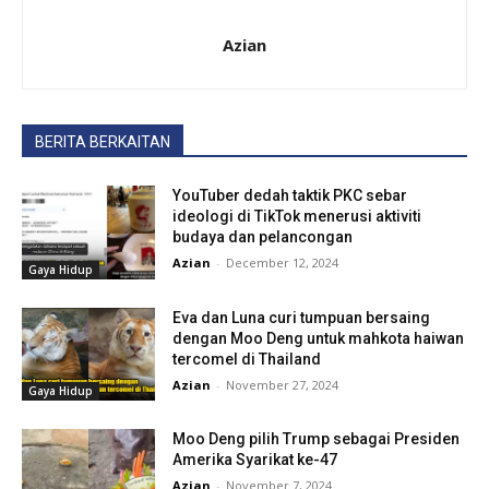
Azian
BERITA BERKAITAN
YouTuber dedah taktik PKC sebar
ideologi di TikTok menerusi aktiviti
budaya dan pelancongan
Azian
-
December 12, 2024
Gaya Hidup
Eva dan Luna curi tumpuan bersaing
dengan Moo Deng untuk mahkota haiwan
tercomel di Thailand
Azian
-
November 27, 2024
Gaya Hidup
Moo Deng pilih Trump sebagai Presiden
Amerika Syarikat ke-47
Azian
-
November 7, 2024