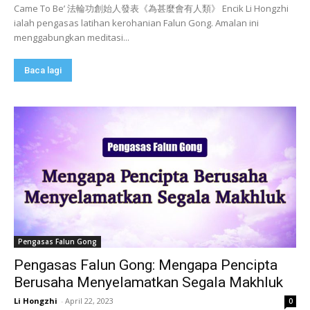
Came To Be’ 法輪功創始人發表《為甚麼會有人類》 Encik Li Hongzhi
ialah pengasas latihan kerohanian Falun Gong. Amalan ini
menggabungkan meditasi...
Baca lagi
Pengasas Falun Gong
Pengasas Falun Gong: Mengapa Pencipta
Berusaha Menyelamatkan Segala Makhluk
Li Hongzhi
-
April 22, 2023
0