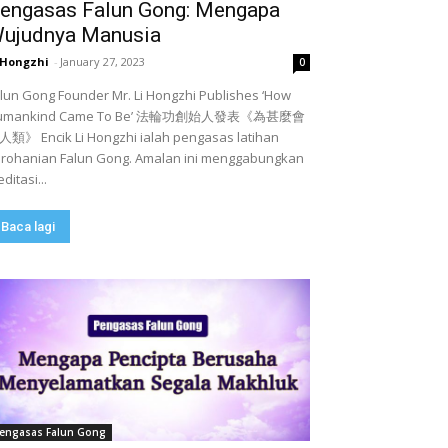
engasas Falun Gong: Mengapa
ujudnya Manusia
 Hongzhi
-
January 27, 2023
0
lun Gong Founder Mr. Li Hongzhi Publishes ‘How
umankind Came To Be’ 法輪功創始人發表《為甚麼會
類》 Encik Li Hongzhi ialah pengasas latihan
rohanian Falun Gong. Amalan ini menggabungkan
ditasi...
Baca lagi
engasas Falun Gong