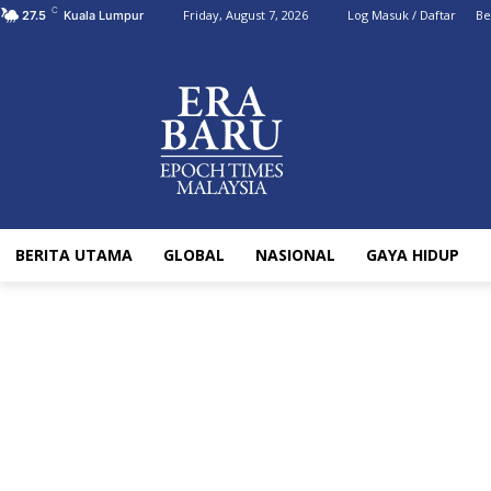
C
Friday, August 7, 2026
Log Masuk / Daftar
Be
27.5
Kuala Lumpur
BERITA UTAMA
GLOBAL
NASIONAL
GAYA HIDUP