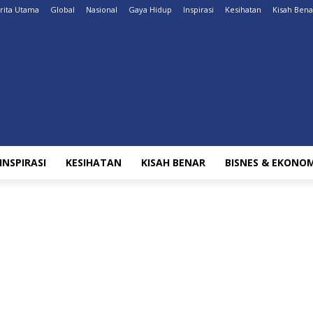
rita Utama
Global
Nasional
Gaya Hidup
Inspirasi
Kesihatan
Kisah Bena
INSPIRASI
KESIHATAN
KISAH BENAR
BISNES & EKONOM