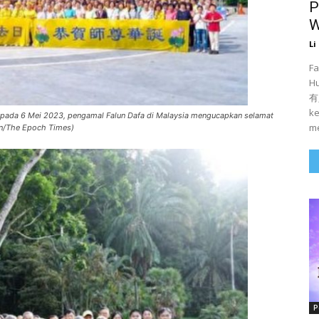
P
W
Li
Fa
H
有人
ke
 pada 6 Mei 2023, pengamal Falun Dafa di Malaysia mengucapkan selamat
me
ven/The Epoch Times)
P