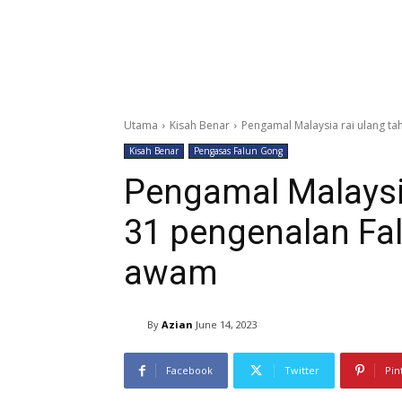
Utama
Kisah Benar
Pengamal Malaysia rai ulang ta
Kisah Benar
Pengasas Falun Gong
Pengamal Malaysia
31 pengenalan Fal
awam
By
Azian
June 14, 2023
Facebook
Twitter
Pin