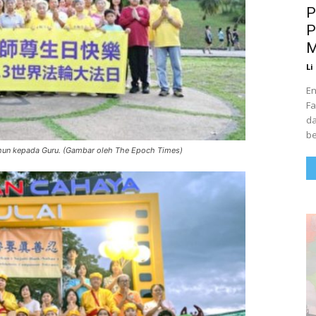
P
P
M
Li
En
Fa
da
be
hun kepada Guru. (Gambar oleh The Epoch Times)