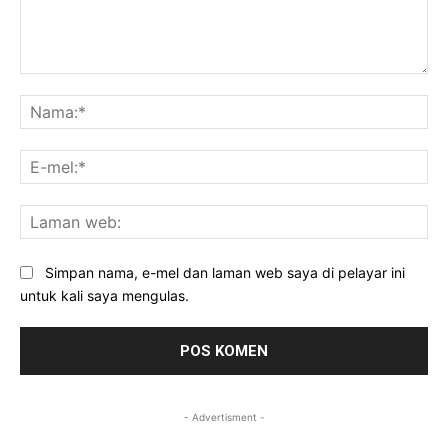
Komen:
Na
E-
mel
La
we
Simpan nama, e-mel dan laman web saya di pelayar ini
untuk kali saya mengulas.
- Advertisment -