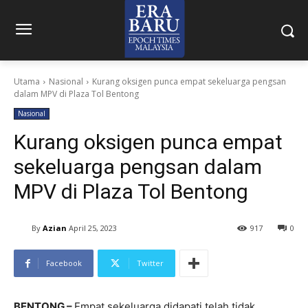
Utama
Nasional
Kurang oksigen punca empat sekeluarga pengsan
dalam MPV di Plaza Tol Bentong
Nasional
Kurang oksigen punca empat
sekeluarga pengsan dalam
MPV di Plaza Tol Bentong
By
Azian
April 25, 2023
917
0
Facebook
Twitter
BENTONG –
Empat sekeluarga didapati telah tidak