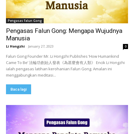
Pengasas Falun Gong
Pengasas Falun Gong: Mengapa Wujudnya
Manusia
Li Hongzhi
-
January 27, 2023
0
Falun Gong Founder Mr. Li Hongzhi Publishes ‘How Humankind
Came To Be’ 法輪功創始人發表《為甚麼會有人類》 Encik Li Hongzhi
ialah pengasas latihan kerohanian Falun Gong. Amalan ini
menggabungkan meditasi...
Baca lagi