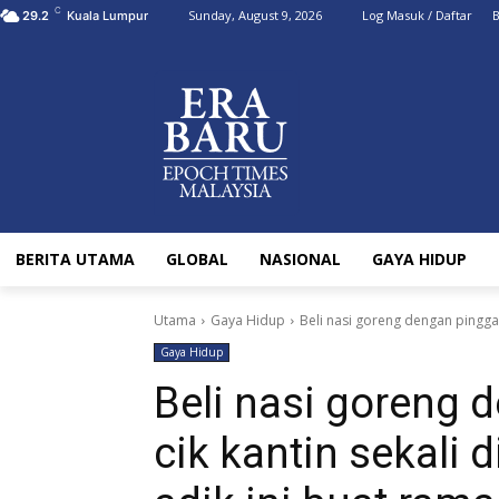
C
Sunday, August 9, 2026
Log Masuk / Daftar
B
29.2
Kuala Lumpur
BERITA UTAMA
GLOBAL
NASIONAL
GAYA HIDUP
Utama
Gaya Hidup
Beli nasi goreng dengan pinggan 
Gaya Hidup
Beli nasi goreng
cik kantin sekali 