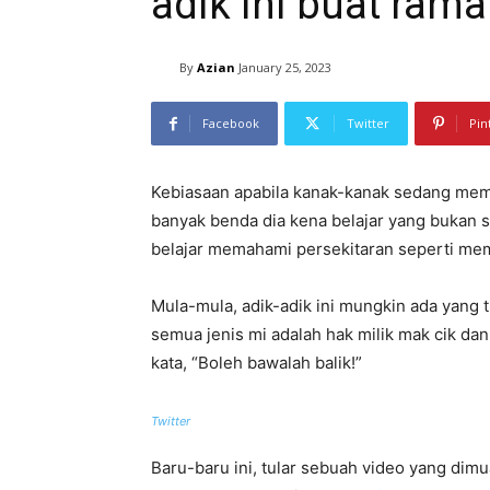
adik ini buat ramai
By
Azian
January 25, 2023
Facebook
Twitter
Pin
Kebiasaan apabila kanak-kanak sedang me
banyak benda dia kena belajar yang bukan 
belajar memahami persekitaran seperti mem
Mula-mula, adik-adik ini mungkin ada yang 
semua jenis mi adalah hak milik mak cik dan 
kata, “Boleh bawalah balik!”
Twitter
Baru-baru ini, tular sebuah video yang dim