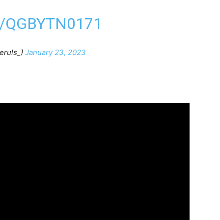
M/QGBYTN0171
eruls_)
January 23, 2023