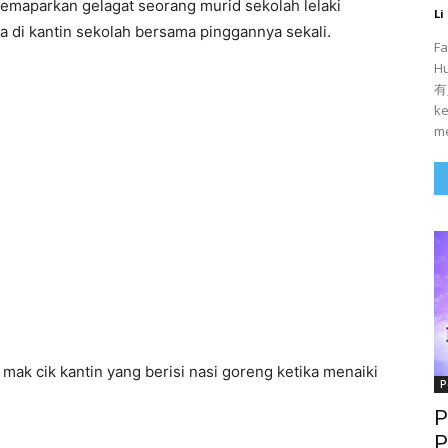
emaparkan gelagat seorang murid sekolah lelaki
Li
 di kantin sekolah bersama pinggannya sekali.
Fa
H
有人
ke
me
ak cik kantin yang berisi nasi goreng ketika menaiki
P
P
P