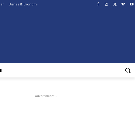
nar
Bisnes & Ekonomi
I
- Advertisment -