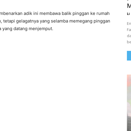
M
embenarkan adik ini membawa balik pinggan ke rumah
Li
tu, tetapi gelagatnya yang selamba memegang pinggan
En
ya yang datang menjemput.
Fa
da
be