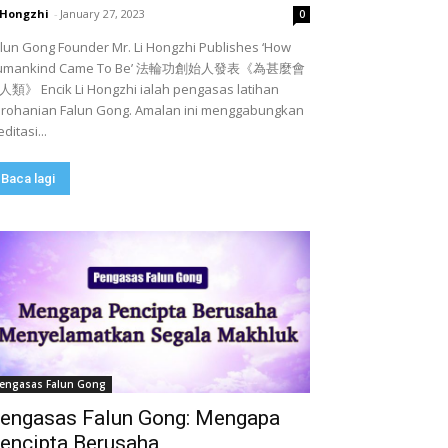
 Hongzhi
-
January 27, 2023
0
lun Gong Founder Mr. Li Hongzhi Publishes ‘How
umankind Came To Be’ 法輪功創始人發表《為甚麼會
類》 Encik Li Hongzhi ialah pengasas latihan
rohanian Falun Gong. Amalan ini menggabungkan
ditasi...
Baca lagi
engasas Falun Gong
engasas Falun Gong: Mengapa
encipta Berusaha