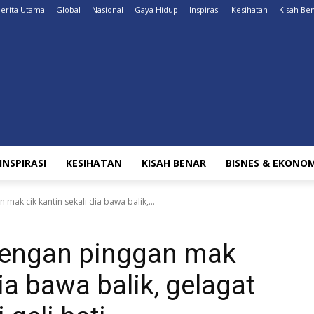
erita Utama
Global
Nasional
Gaya Hidup
Inspirasi
Kesihatan
Kisah Be
INSPIRASI
KESIHATAN
KISAH BENAR
BISNES & EKONOM
mak cik kantin sekali dia bawa balik,...
 dengan pinggan mak
dia bawa balik, gelagat