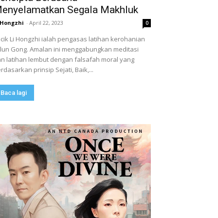
enyelamatkan Segala Makhluk
 Hongzhi
-
April 22, 2023
0
cik Li Hongzhi ialah pengasas latihan kerohanian
lun Gong. Amalan ini menggabungkan meditasi
n latihan lembut dengan falsafah moral yang
rdasarkan prinsip Sejati, Baik,...
Baca lagi