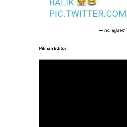
BALIK
PIC.TWITTER.CO
— ric. (@aemi
Pilihan Editor: