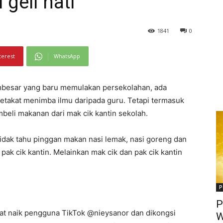
 geli hati
1841
0
terest
WhatsApp
mbesar yang baru memulakan persekolahan, ada
setakat menimba ilmu daripada guru. Tetapi termasuk
beli makanan dari mak cik kantin sekolah.
tidak tahu pinggan makan nasi lemak, nasi goreng dan
pak cik kantin. Melainkan mak cik dan pak cik kantin
P
P
uat naik pengguna TikTok @nieysanor dan dikongsi
W