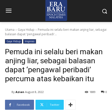
Utama
Gaya Hidup
Pemuda ini selalu beri makan anjing liar, sebagai
balasan dapat 'pengawal peribadi'...
Gaya Hidup
Inspirasi
Pemuda ini selalu beri makan
anjing liar, sebagai balasan
dapat ‘pengawal peribadi’
percuma atas kebaikan itu
By
Azian
August 8, 2022
1889
0
Facebook
Twitter