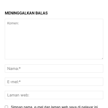
MENINGGALKAN BALAS
Komen:
Na
E-
mel
La
we
Simpan nama, e-mel dan laman web saya di pelayar ini