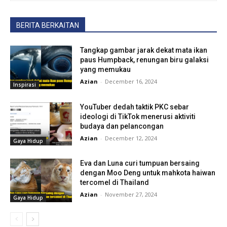
BERITA BERKAITAN
Tangkap gambar jarak dekat mata ikan
paus Humpback, renungan biru galaksi
yang memukau
Azian
-
December 16, 2024
Inspirasi
YouTuber dedah taktik PKC sebar
ideologi di TikTok menerusi aktiviti
budaya dan pelancongan
Azian
-
December 12, 2024
Gaya Hidup
Eva dan Luna curi tumpuan bersaing
dengan Moo Deng untuk mahkota haiwan
tercomel di Thailand
Azian
-
November 27, 2024
Gaya Hidup