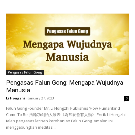
Pengasas Falun Gong
Pengasas Falun Gong: Mengapa Wujudnya
Manusia
Li Hongzhi
-
January 27, 2023
0
Falun Gong Founder Mr. Li Hongzhi Publishes ‘How Humankind
Came To Be’ 法輪功創始人發表《為甚麼會有人類》 Encik Li Hongzhi
ialah pengasas latihan kerohanian Falun Gong. Amalan ini
menggabungkan meditasi...