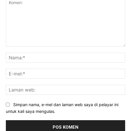
Komen:
Na
E-
mel
La
we
Simpan nama, e-mel dan laman web saya di pelayar ini
untuk kali saya mengulas.