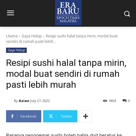
Utama
Gaya Hidup
Resipi sushi halal tanpa mirin, modal buat
sendiri di rumah pasti lebih...
Gaya Hidup
Resipi sushi halal tanpa mirin,
modal buat sendiri di rumah
pasti lebih murah
By
Azian
July 27, 2022
1804
0
Facebook
Twitter
Rasanya penggemar sushi boleh habis duit beratus ke