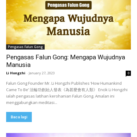
Pengasas Falun Gong
Pengasas Falun Gong: Mengapa Wujudnya
Manusia
Li Hongzhi
-
January 27, 2023
0
Falun Gong Founder Mr. Li Hongzhi Publishes ‘How Humankind
Came To Be’ 法輪功創始人發表《為甚麼會有人類》 Encik Li Hongzhi
ialah pengasas latihan kerohanian Falun Gong. Amalan ini
menggabungkan meditasi...
Baca lagi