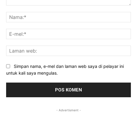
Komen:
Na
E-
mel
La
we
Simpan nama, e-mel dan laman web saya di pelayar ini
untuk kali saya mengulas.
- Advertisment -