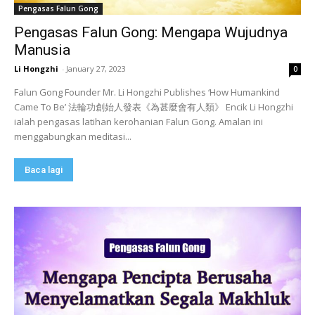
Pengasas Falun Gong
Pengasas Falun Gong: Mengapa Wujudnya
Manusia
Li Hongzhi
-
January 27, 2023
0
Falun Gong Founder Mr. Li Hongzhi Publishes ‘How Humankind
Came To Be’ 法輪功創始人發表《為甚麼會有人類》 Encik Li Hongzhi
ialah pengasas latihan kerohanian Falun Gong. Amalan ini
menggabungkan meditasi...
Baca lagi