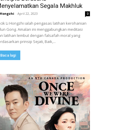
enyelamatkan Segala Makhluk
 Hongzhi
-
April 22, 2023
0
cik Li Hongzhi ialah pengasas latihan kerohanian
lun Gong. Amalan ini menggabungkan meditasi
n latihan lembut dengan falsafah moral yang
rdasarkan prinsip Sejati, Baik,...
Baca lagi