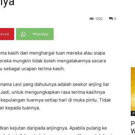
nya
1202
0
terest
WhatsApp
ima kasih dan menghargai tuan mereka atau siapa
Mereka mungkin tidak boleh mengatakannya secara
u sebagai ucapan terima kasih.
rnama Levi yang dahulunya adalah seekor anjing liar
s. Jadi, untuk mengungkapkan rasa terima kasihnya
epulangan tuannya setiap hari di muka pintu. Tidak
tan kepada tuannya.
P
P
kan kejutan daripada anjingnya. Apabila pulang ke
W