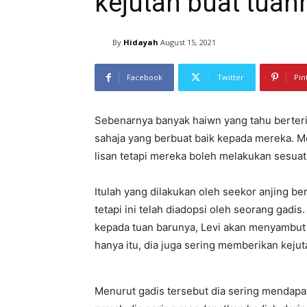
kejutan buat tuan
By
Hidayah
August 15, 2021
Facebook
Twitter
Pin
Sebenarnya banyak haiwn yang tahu berter
sahaja yang berbuat baik kepada mereka. 
lisan tetapi mereka boleh melakukan sesuat
Itulah yang dilakukan oleh seekor anjing be
tetapi ini telah diadopsi oleh seorang gadi
kepada tuan barunya, Levi akan menyambut k
hanya itu, dia juga sering memberikan keju
Menurut gadis tersebut dia sering mendapat