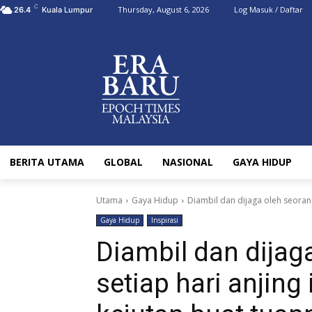
C
Thursday, August 6, 2026
Log Masuk / Daftar
26.4
Kuala Lumpur
BERITA UTAMA
GLOBAL
NASIONAL
GAYA HIDUP
Utama
Gaya Hidup
Diambil dan dijaga oleh seorang 
Gaya Hidup
Inspirasi
Diambil dan dijag
setiap hari anjing