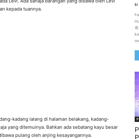
ada Levi. Ada sahaja barangan yang dibawa oleh Levi
Li
an kepada tuannya.
Fa
H
有人
ke
me
dang-kadang lalang di halaman belakang, kadang-
P
haja yang ditemuinya. Bahkan ada sebatang kayu besar
P
h dibawa pulang oleh anjing kesayangannya.
P