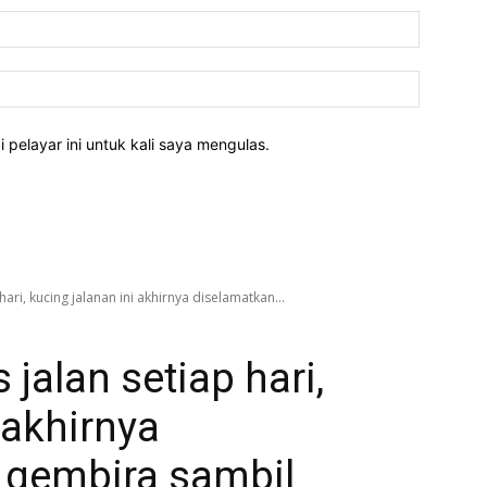
E-
mel:*
Laman
web:
pelayar ini untuk kali saya mengulas.