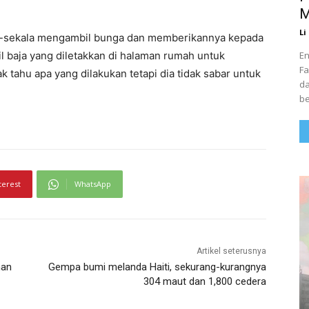
M
Li
ali-sekala mengambil bunga dan memberikannya kepada
En
 baja yang diletakkan di halaman rumah untuk
Fa
k tahu apa yang dilakukan tetapi dia tidak sabar untuk
da
be
terest
WhatsApp
Artikel seterusnya
nan
Gempa bumi melanda Haiti, sekurang-kurangnya
304 maut dan 1,800 cedera