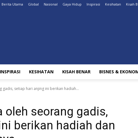
Berita Utama
Global
Nasional
Gaya Hidup
Inspirasi
Kesihatan
Kisah 
INSPIRASI
KESIHATAN
KISAH BENAR
BISNES & EKONOM
gadis, setiap hari anjing ini berikan hadiah...
a oleh seorang gadis,
 ini berikan hadiah dan