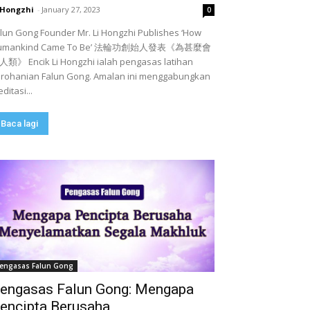
 Hongzhi
-
January 27, 2023
0
lun Gong Founder Mr. Li Hongzhi Publishes ‘How
umankind Came To Be’ 法輪功創始人發表《為甚麼會
類》 Encik Li Hongzhi ialah pengasas latihan
rohanian Falun Gong. Amalan ini menggabungkan
ditasi...
Baca lagi
engasas Falun Gong
engasas Falun Gong: Mengapa
encipta Berusaha