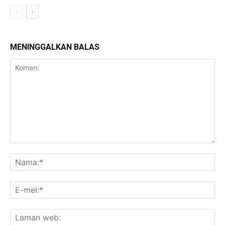
MENINGGALKAN BALAS
Komen:
Na
E-
mel
La
we