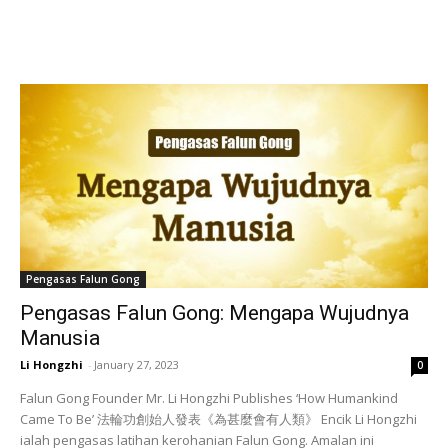
Pengasas Falun Gong
Pengasas Falun Gong: Mengapa Wujudnya
Manusia
Li Hongzhi
-
January 27, 2023
0
Falun Gong Founder Mr. Li Hongzhi Publishes ‘How Humankind
Came To Be’ 法輪功創始人發表《為甚麼會有人類》 Encik Li Hongzhi
ialah pengasas latihan kerohanian Falun Gong. Amalan ini