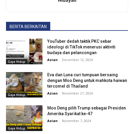
Hidayah
BERITA BERKAITAN
YouTuber dedah taktik PKC sebar
ideologi di TikTok menerusi aktiviti
budaya dan pelancongan
Azian
-
December 12, 2024
Gaya Hidup
Eva dan Luna curi tumpuan bersaing
dengan Moo Deng untuk mahkota haiwan
tercomel di Thailand
Azian
-
November 27, 2024
Gaya Hidup
Moo Deng pilih Trump sebagai Presiden
Amerika Syarikat ke-47
Azian
-
November 7, 2024
Gaya Hidup