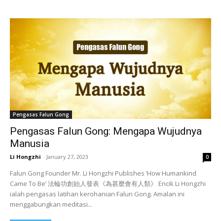
Pengasas Falun Gong
Pengasas Falun Gong: Mengapa Wujudnya
Manusia
Li Hongzhi
-
January 27, 2023
0
Falun Gong Founder Mr. Li Hongzhi Publishes ‘How Humankind
Came To Be’ 法輪功創始人發表《為甚麼會有人類》 Encik Li Hongzhi
ialah pengasas latihan kerohanian Falun Gong. Amalan ini
menggabungkan meditasi...