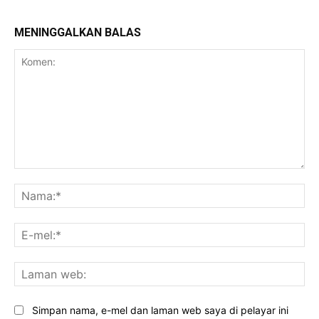
MENINGGALKAN BALAS
Komen:
Na
E-
mel
La
we
Simpan nama, e-mel dan laman web saya di pelayar ini