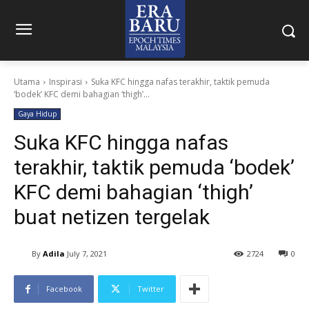
Utama
Inspirasi
Suka KFC hingga nafas terakhir, taktik pemuda
‘bodek’ KFC demi bahagian ‘thigh’...
Gaya Hidup
Suka KFC hingga nafas
terakhir, taktik pemuda ‘bodek’
KFC demi bahagian ‘thigh’
buat netizen tergelak
By
Adila
July 7, 2021
2724
0
Facebook
Twitter