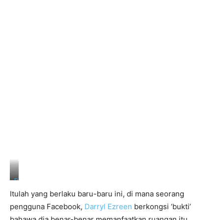
D
a
Itulah yang berlaku baru-baru ini, di mana seorang
r
r
pengguna Facebook,
Darryl Ezreen
berkongsi ‘bukti’
y
bahawa dia benar-benar memanfaatkan ruangan itu