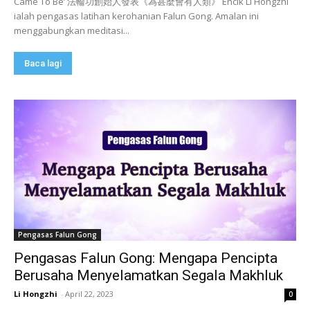
Came To Be’ 法輪功創始人發表《為甚麼會有人類》 Encik Li Hongzhi
ialah pengasas latihan kerohanian Falun Gong. Amalan ini
menggabungkan meditasi...
Baca lagi
Pengasas Falun Gong
Pengasas Falun Gong: Mengapa Pencipta
Berusaha Menyelamatkan Segala Makhluk
Li Hongzhi
-
April 22, 2023
0