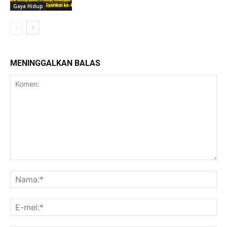
Gaya Hidup
MENINGGALKAN BALAS
Komen:
Na
E-
mel