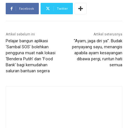
e
n
Facebook
Twitter
/
F
a
c
e
Artikel sebelum ini
Artikel seterusnya
b
Pelajar bangun aplikasi
“Ayam, jaga diri ya”. Budak
o
‘Sambal SOS’ bolehkan
penyayang sayu, menangis
o
k
pengguna muat naik lokasi
apabila ayam kesayangan
‘Bendera Putih’ dan ‘Food
dibawa pergi, runtun hati
Bank’ bagi kemudahan
semua
saluran bantuan segera