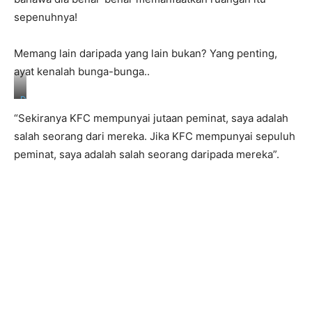
l
E
sepenuhnya!
z
r
e
Memang lain daripada yang lain bukan? Yang penting,
e
ayat kenalah bunga-bunga..
n
/
F
D
a
a
“Sekiranya KFC mempunyai jutaan peminat, saya adalah
c
r
e
r
salah seorang dari mereka. Jika KFC mempunyai sepuluh
b
y
peminat, saya adalah salah seorang daripada mereka”.
o
l
o
E
k
z
r
e
e
n
/
F
a
c
e
b