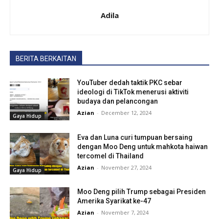
Adila
BERITA BERKAITAN
YouTuber dedah taktik PKC sebar
ideologi di TikTok menerusi aktiviti
budaya dan pelancongan
Azian
-
December 12, 2024
Gaya Hidup
Eva dan Luna curi tumpuan bersaing
dengan Moo Deng untuk mahkota haiwan
tercomel di Thailand
Azian
-
November 27, 2024
Gaya Hidup
Moo Deng pilih Trump sebagai Presiden
Amerika Syarikat ke-47
Azian
-
November 7, 2024