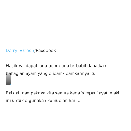
Darryl Ezreen
/Facebook
Hasilnya, dapat juga pengguna terbabit dapatkan
bahagian ayam yang diidam-idamkannya itu.
D
a
Baiklah nampaknya kita semua kena ‘simpan’ ayat lelaki
r
r
ini untuk digunakan kemudian hari…
y
l
E
z
r
e