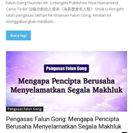
Falun Gong Founder Mr. Li Hongzhi Publishes ‘How Humankind
Came To Be’ 法輪功創始人發表《為甚麼會有人類》 Encik Li Hongzhi
ialah pengasas latihan kerohanian Falun Gong. Amalan ini
menggabungkan meditasi...
Baca lagi
Pengasas Falun Gong
Pengasas Falun Gong: Mengapa Pencipta
Berusaha Menyelamatkan Segala Makhluk