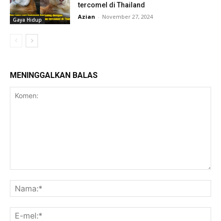
tercomel di Thailand
Azian
-
November 27, 2024
Gaya Hidup
MENINGGALKAN BALAS
Komen:
Na
E-