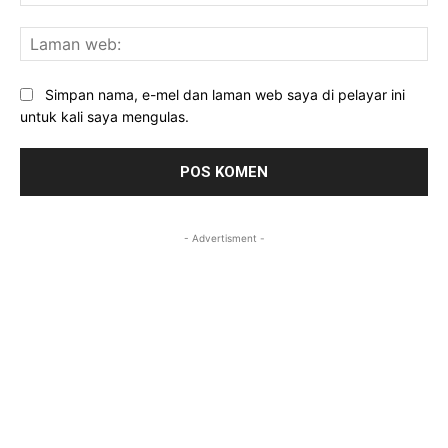
mel
La
we
Simpan nama, e-mel dan laman web saya di pelayar ini
untuk kali saya mengulas.
- Advertisment -