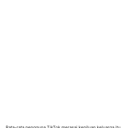
Rata-rata pengguna TikTok merasai kepiluan keluarga itu