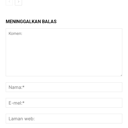
MENINGGALKAN BALAS
Komen:
Na
E-
mel
La
we