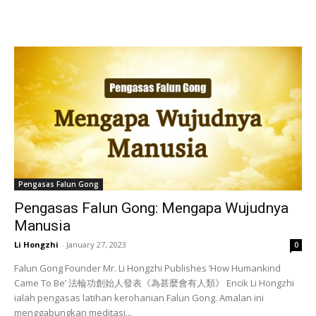
Pengasas Falun Gong
Pengasas Falun Gong: Mengapa Wujudnya
Manusia
Li Hongzhi
-
January 27, 2023
0
Falun Gong Founder Mr. Li Hongzhi Publishes ‘How Humankind
Came To Be’ 法輪功創始人發表《為甚麼會有人類》 Encik Li Hongzhi
ialah pengasas latihan kerohanian Falun Gong. Amalan ini
menggabungkan meditasi...