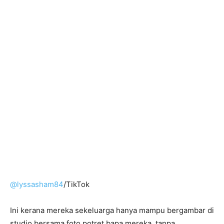
@lyssasham84
/TikTok
Ini kerana mereka sekeluarga hanya mampu bergambar di
studio bersama foto potret bapa mereka, tanpa