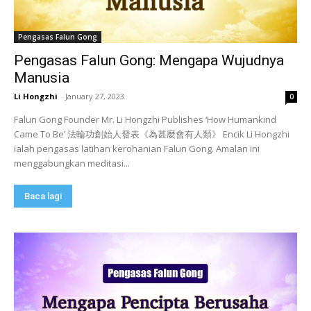
Pengasas Falun Gong
Pengasas Falun Gong: Mengapa Wujudnya
Manusia
Li Hongzhi
-
January 27, 2023
0
Falun Gong Founder Mr. Li Hongzhi Publishes ‘How Humankind
Came To Be’ 法輪功創始人發表《為甚麼會有人類》 Encik Li Hongzhi
ialah pengasas latihan kerohanian Falun Gong. Amalan ini
menggabungkan meditasi...
Baca lagi