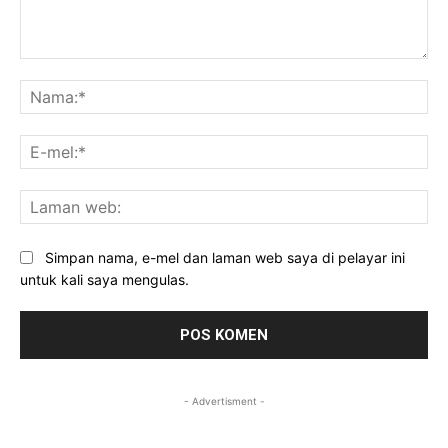
Komen:
Na
E-
mel
La
we
Simpan nama, e-mel dan laman web saya di pelayar ini
untuk kali saya mengulas.
- Advertisment -