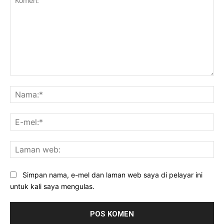
Komen:
Na
E-
mel
La
we
Simpan nama, e-mel dan laman web saya di pelayar ini
untuk kali saya mengulas.