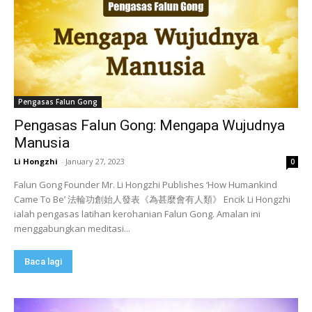
Pengasas Falun Gong
Pengasas Falun Gong: Mengapa Wujudnya
Manusia
Li Hongzhi
-
January 27, 2023
0
Falun Gong Founder Mr. Li Hongzhi Publishes ‘How Humankind
Came To Be’ 法輪功創始人發表《為甚麼會有人類》 Encik Li Hongzhi
ialah pengasas latihan kerohanian Falun Gong. Amalan ini
menggabungkan meditasi...
Baca lagi