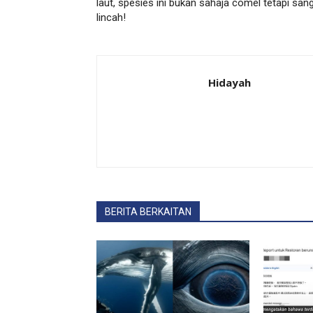
laut, spesies ini bukan sahaja comel tetapi san
lincah!
Hidayah
BERITA BERKAITAN