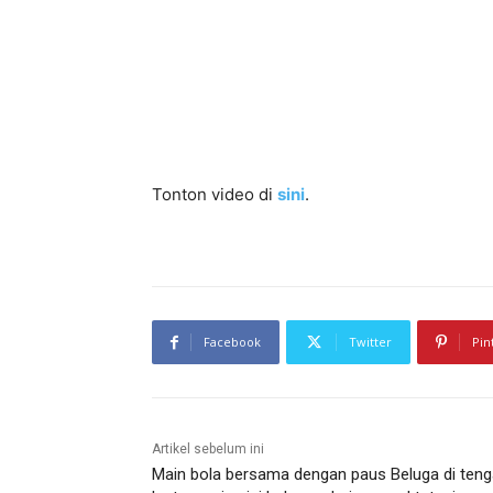
s
g
”
u
a
a
t
t
m
u
e
y
n
a
a
n
w
g
a
h
n
e
”
Tonton video di
sini
.
b
a
t
”
Facebook
Twitter
Pin
Artikel sebelum ini
Main bola bersama dengan paus Beluga di ten