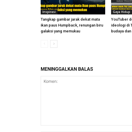
Inspirasi
Gaya Hidup
Tangkap gambar jarak dekat mata
YouTuber de
ikan paus Humpback, renungan biru
ideologi di 
galaksi yang memukau
budaya dan
MENINGGALKAN BALAS
Komen: