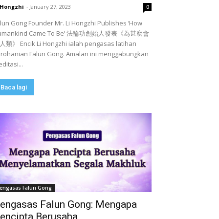
 Hongzhi
-
January 27, 2023
0
lun Gong Founder Mr. Li Hongzhi Publishes ‘How
umankind Came To Be’ 法輪功創始人發表《為甚麼會
類》 Encik Li Hongzhi ialah pengasas latihan
rohanian Falun Gong. Amalan ini menggabungkan
ditasi...
Baca lagi
engasas Falun Gong
engasas Falun Gong: Mengapa
encipta Berusaha