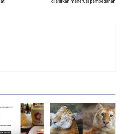
gat
dilahirkan menerusi pembedahan