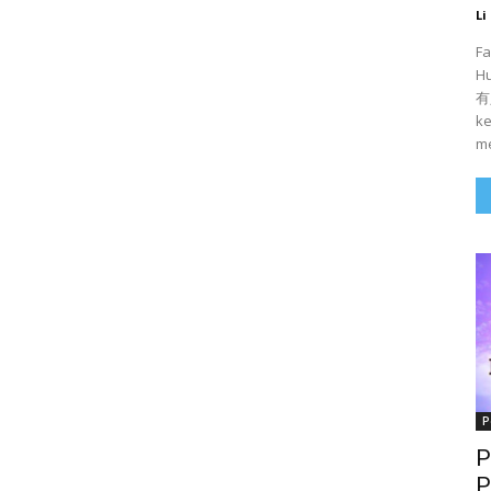
Li
Fa
H
有人
ke
me
P
P
P