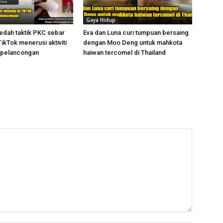
Gaya Hidup
dah taktik PKC sebar
Eva dan Luna curi tumpuan bersaing
TikTok menerusi aktiviti
dengan Moo Deng untuk mahkota
 pelancongan
haiwan tercomel di Thailand