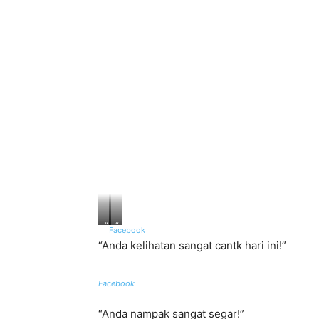
“
“
Facebook
S
I
“Anda kelihatan sangat cantk hari ini!”
a
a
y
n
a
y
Facebook
s
a
u
s
k
a
“Anda nampak sangat segar!”