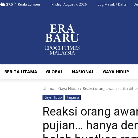
C
Friday, August 7, 2026
Log Masuk / Daftar
Be
27.5
Kuala Lumpur
BERITA UTAMA
GLOBAL
NASIONAL
GAYA HIDUP
Utama
Gaya Hidup
Reaksi orang awam ketika diber
Gaya Hidup
Inspirasi
Reaksi orang awam
pujian… hanya de