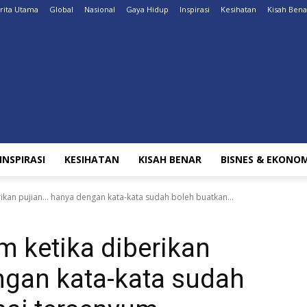
rita Utama
Global
Nasional
Gaya Hidup
Inspirasi
Kesihatan
Kisah Bena
INSPIRASI
KESIHATAN
KISAH BENAR
BISNES & EKONOM
ikan pujian... hanya dengan kata-kata sudah boleh buatkan...
 ketika diberikan
ngan kata-kata sudah