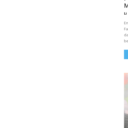
M
Li
En
Fa
da
be