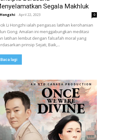
enyelamatkan Segala Makhluk
 Hongzhi
-
April 22, 2023
0
cik Li Hongzhi ialah pengasas latihan kerohanian
lun Gong. Amalan ini menggabungkan meditasi
n latihan lembut dengan falsafah moral yang
rdasarkan prinsip Sejati, Baik,...
Baca lagi