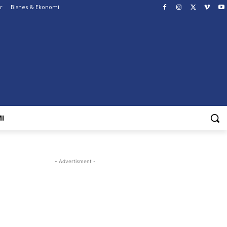
r
Bisnes & Ekonomi
I
- Advertisment -