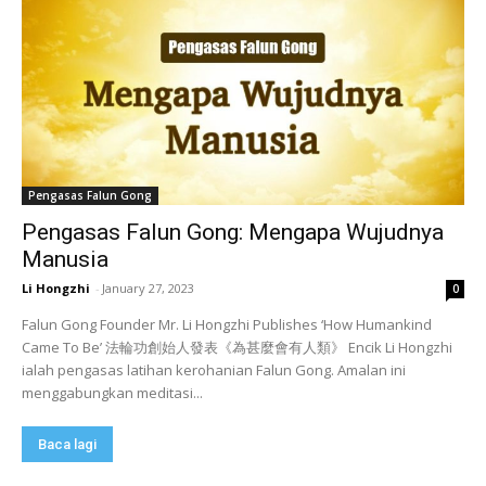
Pengasas Falun Gong
Pengasas Falun Gong: Mengapa Wujudnya
Manusia
Li Hongzhi
-
January 27, 2023
0
Falun Gong Founder Mr. Li Hongzhi Publishes ‘How Humankind
Came To Be’ 法輪功創始人發表《為甚麼會有人類》 Encik Li Hongzhi
ialah pengasas latihan kerohanian Falun Gong. Amalan ini
menggabungkan meditasi...
Baca lagi