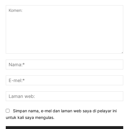
Komen:
Na
E-
mel
La
we
Simpan nama, e-mel dan laman web saya di pelayar ini
untuk kali saya mengulas.