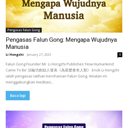
Pengasas Falun Gong
Pengasas Falun Gong: Mengapa Wujudnya
Manusia
Li Hongzhi
-
January 27, 2023
0
Falun Gong Founder Mr. Li Hongzhi Publishes ‘How Humankind
Came To Be’ 法輪功創始人發表《為甚麼會有人類》 Encik Li Hongzhi
ialah pengasas latihan kerohanian Falun Gong. Amalan ini
menggabungkan meditasi...
Baca lagi