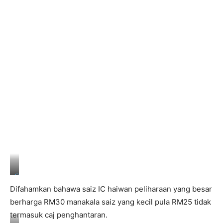
T
w
i
t
t
e
r
@
f
Difahamkan bahawa saiz IC haiwan peliharaan yang besar
a
r
berharga RM30 manakala saiz yang kecil pula RM25 tidak
h
termasuk caj penghantaran.
a