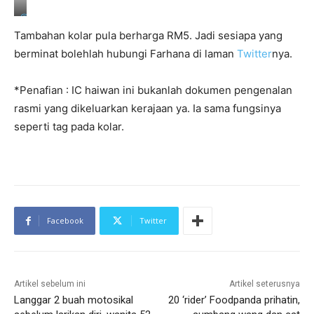
n
a
@
k
f
Tambahan kolar pula berharga RM5. Jadi sesiapa yang
u
a
d
r
berminat bolehlah hubungi Farhana di laman
Twitter
nya.
z
h
a
a
i
n
*Penafian : IC haiwan ini bukanlah dokumen pengenalan
m
a
rasmi yang dikeluarkan kerajaan ya. Ia sama fungsinya
e
k
/
u
seperti tag pada kolar.
T
d
w
z
i
a
t
i
t
m
e
e
r
/
T
Facebook
Twitter
w
i
t
t
e
Artikel sebelum ini
Artikel seterusnya
r
Langgar 2 buah motosikal
20 ‘rider’ Foodpanda prihatin,