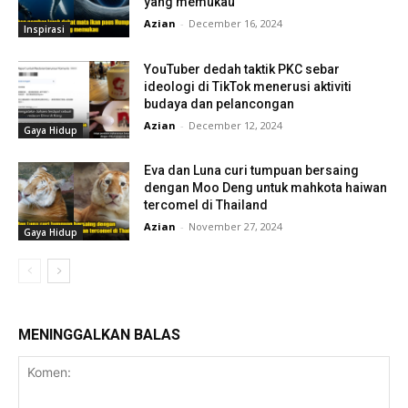
yang memukau
Azian
-
December 16, 2024
Inspirasi
YouTuber dedah taktik PKC sebar
ideologi di TikTok menerusi aktiviti
budaya dan pelancongan
Azian
-
December 12, 2024
Gaya Hidup
Eva dan Luna curi tumpuan bersaing
dengan Moo Deng untuk mahkota haiwan
tercomel di Thailand
Azian
-
November 27, 2024
Gaya Hidup
MENINGGALKAN BALAS