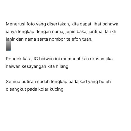
Menerusi foto yang disertakan, kita dapat lihat bahawa
ianya lengkap dengan nama, jenis baka, jantina, tarikh
lahir dan nama serta nombor telefon tuan.
@
f
Pendek kata, IC haiwan ini memudahkan urusan jika
a
r
haiwan kesayangan kita hilang.
h
a
n
Semua butiran sudah lengkap pada kad yang boleh
a
disangkut pada kolar kucing.
k
u
d
z
a
i
m
e
/