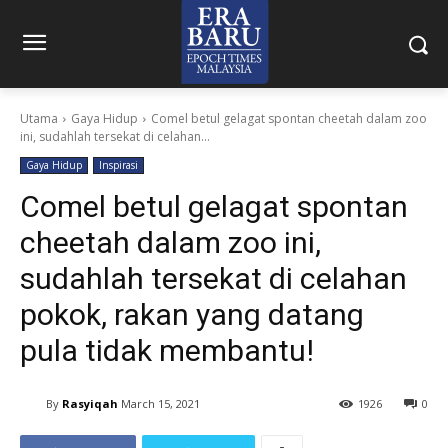
Utama
Gaya Hidup
Comel betul gelagat spontan cheetah dalam zoo
ini, sudahlah tersekat di celahan...
Gaya Hidup
Inspirasi
Comel betul gelagat spontan
cheetah dalam zoo ini,
sudahlah tersekat di celahan
pokok, rakan yang datang
pula tidak membantu!
By
Rasyiqah
March 15, 2021
1926
0