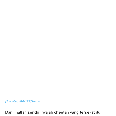
@nanata35047722/Twitter
Dan lihatlah sendiri, wajah cheetah yang tersekat itu