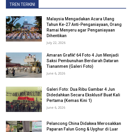
TREN TERKINI
Malaysia Mengadakan Acara Ulang
Tahun Ke-27 Anti-Penganiayaan, Orang
Ramai Menyeru agar Penganiayaan
Dihentikan
July 22, 2026
Amaran Grafik! 64 Foto 4 Jun Menjadi
Saksi Pembunuhan Berdarah Dataran
Tiananmen (Galeri Foto)
June 6, 2026
Galeri Foto: Dua Ribu Gambar 4 Jun
Didedahkan Secara Eksklusif Buat Kali
Pertama (Kemas Kini 1)
June 6, 2026
Pelancong China Didakwa Merosakkan
Paparan Falun Gong & Uyghur di Luar