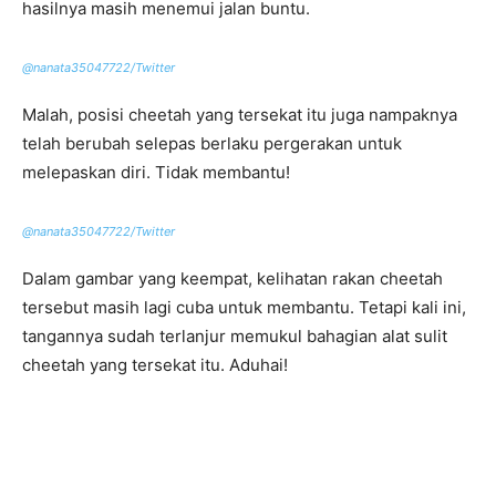
hasilnya masih menemui jalan buntu.
@nanata35047722/Twitter
Malah, posisi cheetah yang tersekat itu juga nampaknya
telah berubah selepas berlaku pergerakan untuk
melepaskan diri. Tidak membantu!
@nanata35047722/Twitter
Dalam gambar yang keempat, kelihatan rakan cheetah
tersebut masih lagi cuba untuk membantu. Tetapi kali ini,
tangannya sudah terlanjur memukul bahagian alat sulit
cheetah yang tersekat itu. Aduhai!