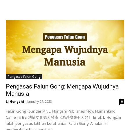
Pengasas Falun Gong
Pengasas Falun Gong: Mengapa Wujudnya
Manusia
Li Hongzhi
-
January 27, 2023
0
Falun Gong Founder Mr. Li Hongzhi Publishes ‘How Humankind
Came To Be’ 法輪功創始人發表《為甚麼會有人類》 Encik Li Hongzhi
ialah pengasas latihan kerohanian Falun Gong. Amalan ini
menggabungkan meditasi...