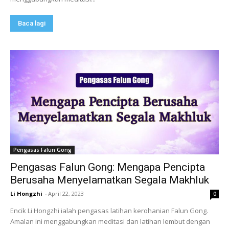
Baca lagi
Pengasas Falun Gong
Pengasas Falun Gong: Mengapa Pencipta
Berusaha Menyelamatkan Segala Makhluk
Li Hongzhi
-
April 22, 2023
0
Encik Li Hongzhi ialah pengasas latihan kerohanian Falun Gong.
Amalan ini menggabungkan meditasi dan latihan lembut dengan