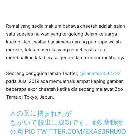
Ramai yang sedia maklum bahawa cheetah adalah salah
satu spesies haiwan yang tergolong dalam keluarga
kucing. Jadi, walau bagaimana garang pun rupa wajah
mereka, telatah mereka yang comel pasti akan
membuatkan kita berasa geram dan terhibur melihatnya.
Seorang pengguna laman Twitter,
@nanata35047722
pada Julai 2019 ada memuatnaik empat keping gambar
beberapa ekor cheetah ketika dia sedang melawat Zoo
Tama di Tokyo, Jepun.
木の又に挟まれたが
もがいて脱出に成功です。
#多摩動物
公園
PIC.TWITTER.COM/EKAS3RRU9O