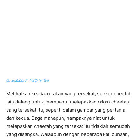
@nanata35047722/Twitter
Melihatkan keadaan rakan yang tersekat, seekor cheetah
lain datang untuk membantu melepaskan rakan cheetah
yang tersekat itu, seperti dalam gambar yang pertama
dan kedua. Bagaimanapun, nampaknya niat untuk
melepaskan cheetah yang tersekat itu tidaklah semudah
yang disangka. Walaupun dengan beberapa kali cubaan,