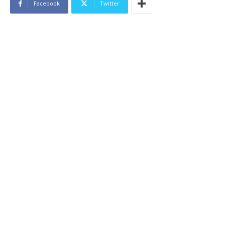
Facebook
Twitter