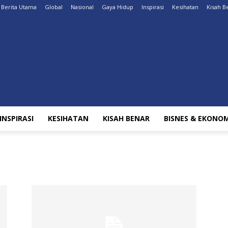
Berita Utama
Global
Nasional
Gaya Hidup
Inspirasi
Kesihatan
Kisah B
INSPIRASI
KESIHATAN
KISAH BENAR
BISNES & EKONOM