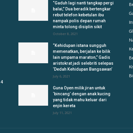
“Gaduh lagi nanti tangkap pergi
B
balai,” Dua beradik bertengkar
G
rebut telefon kebetulan ibu
nampak polis depan rumah
In
minta tolong disiplin sikit
Gl
October 8, 2021
N
“Kehidupan istana sungguh
K
memenatkan, berjalan ke bilik
lain umpama maraton,” Gadis
B
aristokrat jadi selebriti selepas
K
‘Dedah Kehidupan Bangsawan’
B
July 6, 2021
 4
Guna Oyen milik jiran untuk
‘bincang’ dengan anak kucing
yang tidak mahu keluar dari
enjin kereta
July 11, 2021