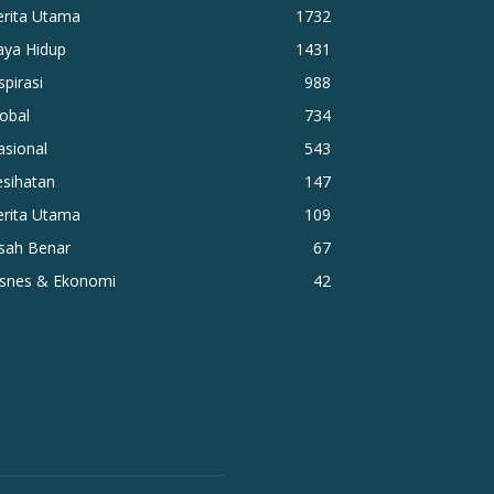
erita Utama
1732
aya Hidup
1431
spirasi
988
obal
734
asional
543
esihatan
147
erita Utama
109
isah Benar
67
isnes & Ekonomi
42