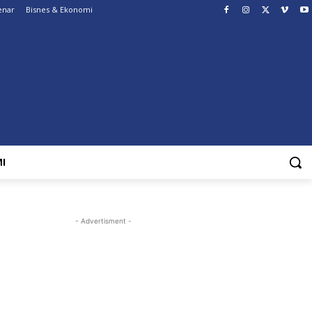
enar
Bisnes & Ekonomi
I
- Advertisment -