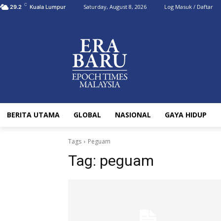
C
Saturday, August 8, 2026
Log Masuk / Daftar
29.2
Kuala Lumpur
BERITA UTAMA
GLOBAL
NASIONAL
GAYA HIDUP
Tags
Peguam
Tag:
peguam