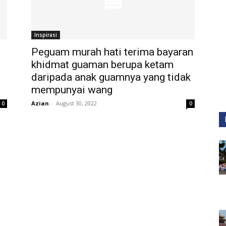
Inspirasi
Peguam murah hati terima bayaran
khidmat guaman berupa ketam
daripada anak guamnya yang tidak
mempunyai wang
Azian
-
August 30, 2022
0
0