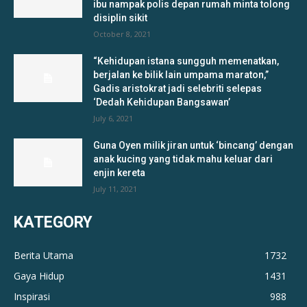
ibu nampak polis depan rumah minta tolong
disiplin sikit
October 8, 2021
“Kehidupan istana sungguh memenatkan,
berjalan ke bilik lain umpama maraton,”
Gadis aristokrat jadi selebriti selepas
‘Dedah Kehidupan Bangsawan’
July 6, 2021
Guna Oyen milik jiran untuk ‘bincang’ dengan
anak kucing yang tidak mahu keluar dari
enjin kereta
July 11, 2021
KATEGORY
Berita Utama
1732
Gaya Hidup
1431
Inspirasi
988