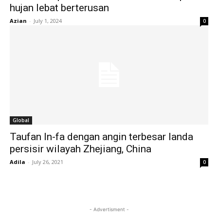
hujan lebat berterusan
Azian
-
July 1, 2024
0
Global
Taufan In-fa dengan angin terbesar landa
persisir wilayah Zhejiang, China
Adila
-
July 26, 2021
0
- Advertisment -