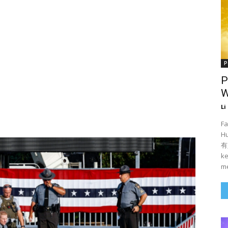
P
P
W
Li
Fa
H
有人
ke
me