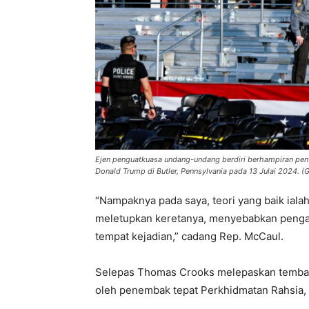
Ejen penguatkuasa undang-undang berdiri berhampiran pen
Donald Trump di Butler, Pennsylvania pada 13 Julai 2024.
“Nampaknya pada saya, teori yang baik ia
meletupkan keretanya, menyebabkan pengali
tempat kejadian,” cadang Rep. McCaul.
Selepas Thomas Crooks melepaskan tembaka
oleh penembak tepat Perkhidmatan Rahsia,