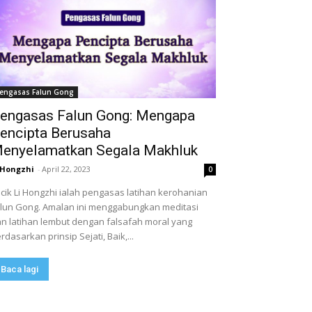
engasas Falun Gong
engasas Falun Gong: Mengapa
encipta Berusaha
enyelamatkan Segala Makhluk
 Hongzhi
-
April 22, 2023
0
cik Li Hongzhi ialah pengasas latihan kerohanian
lun Gong. Amalan ini menggabungkan meditasi
n latihan lembut dengan falsafah moral yang
rdasarkan prinsip Sejati, Baik,...
Baca lagi