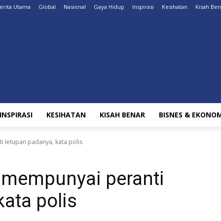
erita Utama
Global
Nasional
Gaya Hidup
Inspirasi
Kesihatan
Kisah Ben
INSPIRASI
KESIHATAN
KISAH BENAR
BISNES & EKONOM
letupan padanya, kata polis
mempunyai peranti
kata polis