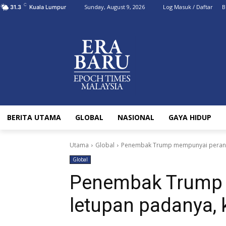
C
Sunday, August 9, 2026
Log Masuk / Daftar
B
31.3
Kuala Lumpur
BERITA UTAMA
GLOBAL
NASIONAL
GAYA HIDUP
Utama
Global
Penembak Trump mempunyai peranti 
Global
Penembak Trump 
letupan padanya, 