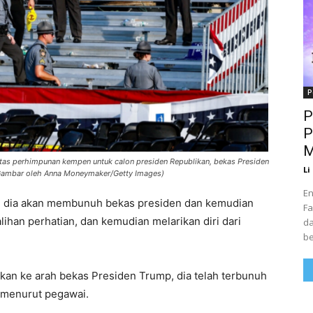
P
P
P
M
tas perhimpunan kempen untuk calon presiden Republikan, bekas Presiden
Li
 (Gambar oleh Anna Moneymaker/Getty Images)
En
lah dia akan membunuh bekas presiden dan kemudian
Fa
han perhatian, dan kemudian melarikan diri dari
da
be
n ke arah bekas Presiden Trump, dia telah terbunuh
 menurut pegawai.