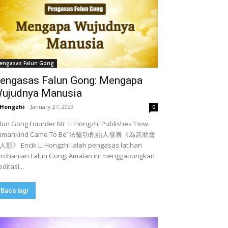
engasas Falun Gong
engasas Falun Gong: Mengapa
ujudnya Manusia
 Hongzhi
-
January 27, 2023
0
lun Gong Founder Mr. Li Hongzhi Publishes ‘How
umankind Came To Be’ 法輪功創始人發表《為甚麼會
類》 Encik Li Hongzhi ialah pengasas latihan
rohanian Falun Gong. Amalan ini menggabungkan
ditasi...
Baca lagi