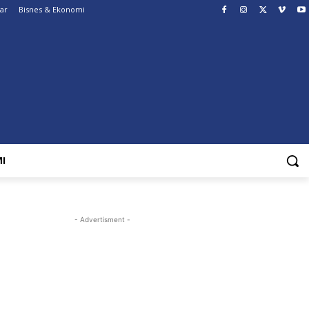
ar
Bisnes & Ekonomi
I
- Advertisment -