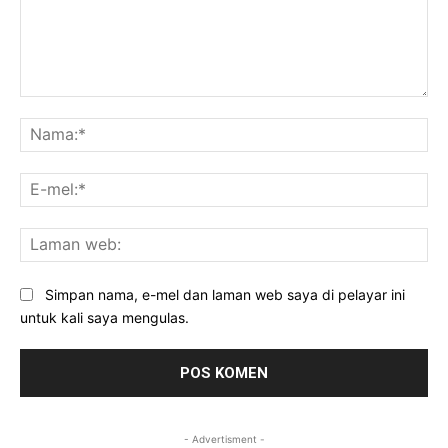
Komen:
Na
E-
mel
La
we
Simpan nama, e-mel dan laman web saya di pelayar ini
untuk kali saya mengulas.
- Advertisment -