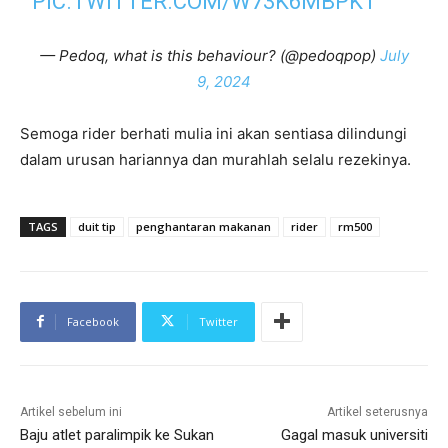
PIC.TWITTER.COM/W73K6MBPKT
— Pedoq, what is this behaviour? (@pedoqpop)
July
9, 2024
Semoga rider berhati mulia ini akan sentiasa dilindungi
dalam urusan hariannya dan murahlah selalu rezekinya.
TAGS
duit tip
penghantaran makanan
rider
rm500
Facebook
Twitter
Artikel sebelum ini
Artikel seterusnya
Baju atlet paralimpik ke Sukan
Gagal masuk universiti