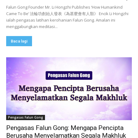
Falun Gong Founder Mr. Li Hongzhi Publishes ‘How Humankind
Came To Be’ 法輪功創始人發表《為甚麼會有人類》 Encik Li Hongzhi
ialah pengasas latihan kerohanian Falun Gong. Amalan ini
menggabungkan meditasi...
Baca lagi
Pengasas Falun Gong
Pengasas Falun Gong: Mengapa Pencipta
Berusaha Menyelamatkan Segala Makhluk