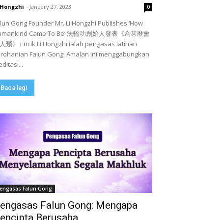
 Hongzhi
-
January 27, 2023
0
lun Gong Founder Mr. Li Hongzhi Publishes ‘How
umankind Came To Be’ 法輪功創始人發表《為甚麼會
類》 Encik Li Hongzhi ialah pengasas latihan
rohanian Falun Gong. Amalan ini menggabungkan
ditasi...
Baca lagi
engasas Falun Gong
engasas Falun Gong: Mengapa
encipta Berusaha