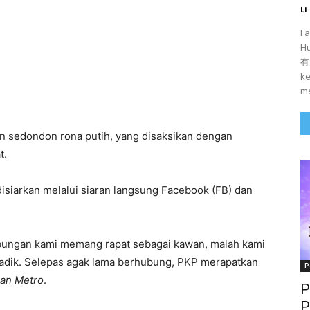
Li
Fa
H
有人
ke
me
n sedondon rona putih, yang disaksikan dengan
t.
disiarkan melalui siaran langsung Facebook (FB) dan
ubungan kami memang rapat sebagai kawan, malah kami
adik. Selepas agak lama berhubung, PKP merapatkan
P
ian Metro
.
P
P