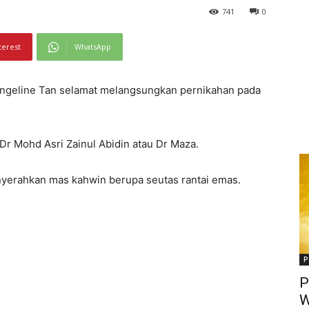
741
0
terest
WhatsApp
Angeline Tan selamat melangsungkan pernikahan pada
 Dr Mohd Asri Zainul Abidin atau Dr Maza.
menyerahkan mas kahwin berupa seutas rantai emas.
P
P
W