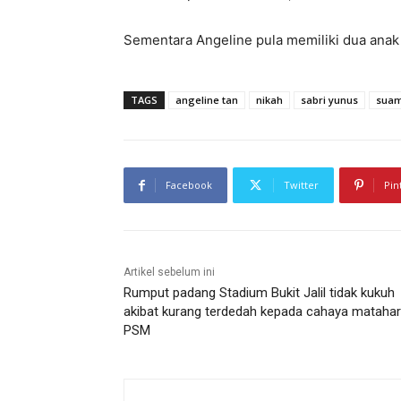
Sementara Angeline pula memiliki dua anak
TAGS
angeline tan
nikah
sabri yunus
suami
Facebook
Twitter
Pin
Artikel sebelum ini
Rumput padang Stadium Bukit Jalil tidak kukuh
akibat kurang terdedah kepada cahaya matahar
PSM