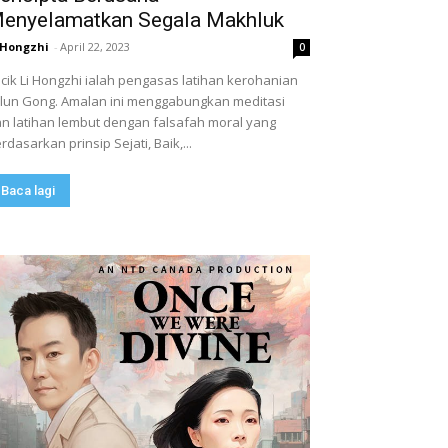
enyelamatkan Segala Makhluk
 Hongzhi
-
April 22, 2023
0
cik Li Hongzhi ialah pengasas latihan kerohanian
lun Gong. Amalan ini menggabungkan meditasi
n latihan lembut dengan falsafah moral yang
rdasarkan prinsip Sejati, Baik,...
Baca lagi