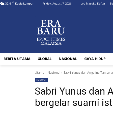
C
Friday, August 7, 2026
Log Masuk / Daftar
Be
32.9
Kuala Lumpur
BERITA UTAMA
GLOBAL
NASIONAL
GAYA HIDUP
Utama
Nasional
Sabri Yunus dan Angeline Tan sela
Nasional
Sabri Yunus dan A
bergelar suami ist