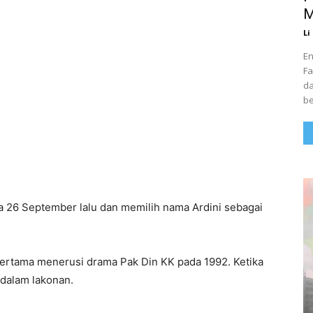
M
Li
En
Fa
da
be
a 26 September lalu dan memilih nama Ardini sebagai
 pertama menerusi drama Pak Din KK pada 1992. Ketika
dalam lakonan.