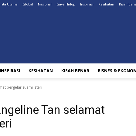
rita Utama
Global
Nasional
Gaya Hidup
Inspirasi
Kesihatan
Kisah Ben
INSPIRASI
KESIHATAN
KISAH BENAR
BISNES & EKONOM
mat bergelar suami isteri
ngeline Tan selamat
eri