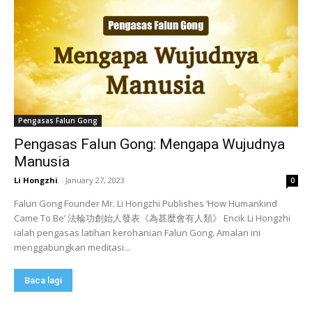
Pengasas Falun Gong
Pengasas Falun Gong: Mengapa Wujudnya
Manusia
Li Hongzhi
-
January 27, 2023
0
Falun Gong Founder Mr. Li Hongzhi Publishes ‘How Humankind
Came To Be’ 法輪功創始人發表《為甚麼會有人類》 Encik Li Hongzhi
ialah pengasas latihan kerohanian Falun Gong. Amalan ini
menggabungkan meditasi...
Baca lagi