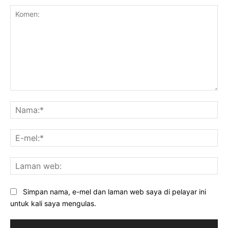
Komen:
Na
E-
mel
La
we
Simpan nama, e-mel dan laman web saya di pelayar ini
untuk kali saya mengulas.