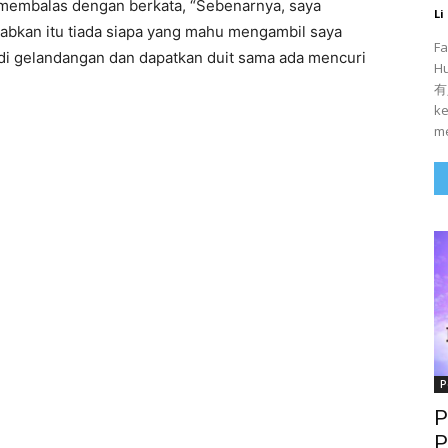
 membalas dengan berkata, “Sebenarnya, saya
Li
abkan itu tiada siapa yang mahu mengambil saya
Fa
adi gelandangan dan dapatkan duit sama ada mencuri
H
有人
ke
me
P
P
P