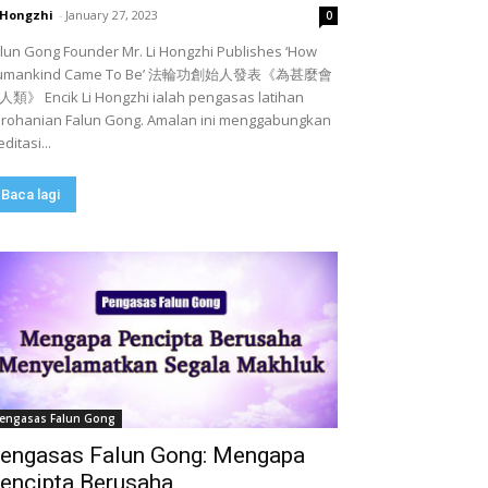
 Hongzhi
-
January 27, 2023
0
lun Gong Founder Mr. Li Hongzhi Publishes ‘How
umankind Came To Be’ 法輪功創始人發表《為甚麼會
類》 Encik Li Hongzhi ialah pengasas latihan
rohanian Falun Gong. Amalan ini menggabungkan
ditasi...
Baca lagi
engasas Falun Gong
engasas Falun Gong: Mengapa
encipta Berusaha