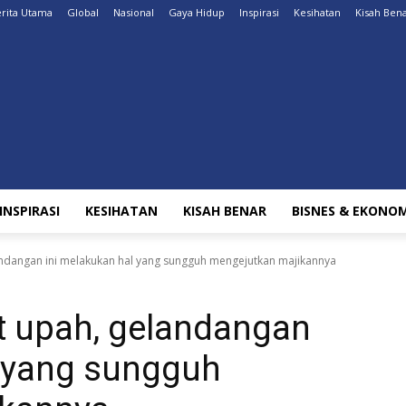
rita Utama
Global
Nasional
Gaya Hidup
Inspirasi
Kesihatan
Kisah Ben
INSPIRASI
KESIHATAN
KISAH BENAR
BISNES & EKONOM
ndangan ini melakukan hal yang sungguh mengejutkan majikannya
 upah, gelandangan
l yang sungguh