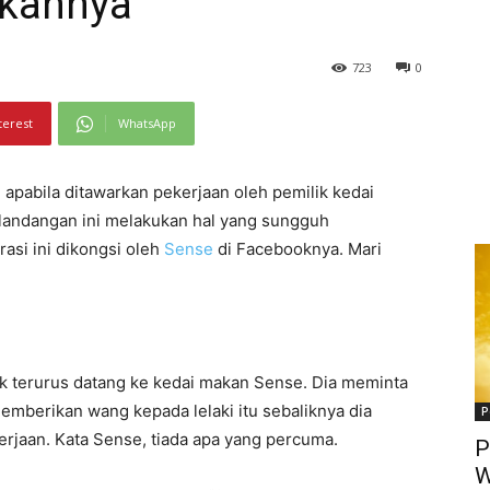
ikannya
723
0
terest
WhatsApp
apabila ditawarkan pekerjaan oleh pemilik kedai
andangan ini melakukan hal yang sungguh
asi ini dikongsi oleh
Sense
di Facebooknya. Mari
dak terurus datang ke kedai makan Sense. Dia meminta
emberikan wang kepada lelaki itu sebaliknya dia
P
erjaan. Kata Sense, tiada apa yang percuma.
P
W