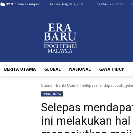
C
Friday, August 7, 2026
Log Masuk / Daftar
Be
32.9
Kuala Lumpur
BERITA UTAMA
GLOBAL
NASIONAL
GAYA HIDUP
Utama
Berita Utama
Selepas mendapat upah, gela
Berita Utama
Selepas mendapat
ini melakukan ha