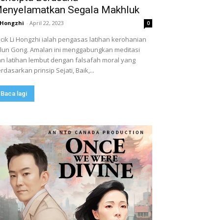
enyelamatkan Segala Makhluk
 Hongzhi
-
April 22, 2023
0
cik Li Hongzhi ialah pengasas latihan kerohanian
lun Gong. Amalan ini menggabungkan meditasi
n latihan lembut dengan falsafah moral yang
rdasarkan prinsip Sejati, Baik,...
Baca lagi